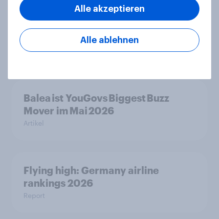
Alle akzeptieren
Beste Familien-Marken 2026
Alle ablehnen
Report
Balea ist YouGovs Biggest Buzz
Mover im Mai 2026
Artikel
Flying high: Germany airline
rankings 2026
Report