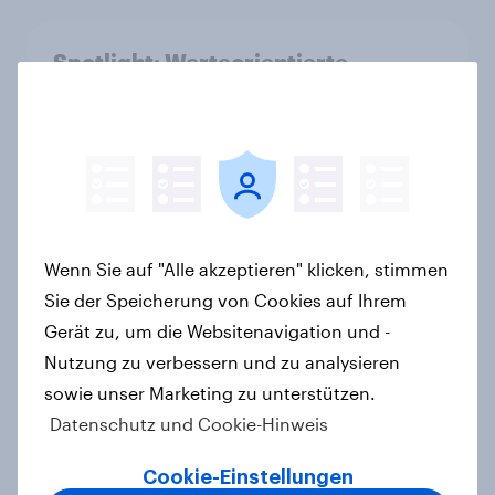
Spotlight: Werteorientierte
Verbraucher 2026
Report
Temu ist doppelt so relevant wie
Shein – und hat eine deutlich ältere
Wenn Sie auf "Alle akzeptieren" klicken, stimmen
Kernzielgruppe
Sie der Speicherung von Cookies auf Ihrem
Artikel
Gerät zu, um die Websitenavigation und -
Nutzung zu verbessern und zu analysieren
sowie unser Marketing zu unterstützen.
CHECK24 Reisen ist YouGovs
Datenschutz und Cookie-Hinweis
Biggest Buzz Mover im Juni 2026
Artikel
Cookie-Einstellungen