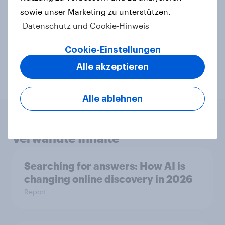
sowie unser Marketing zu unterstützen.
Leisure & entertainment
Media & content
Datenschutz und Cookie-Hinweis
PR and crisis management
Sports
Cookie-Einstellungen
Surveys: Serviced
Alle akzeptieren
Alle ablehnen
Verwandte Inhalte
Searching for answers: How AI is
changing online discovery in 2026
Report