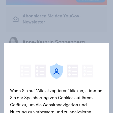
Abonnieren Sie den YouGov-
Newsletter
Anne-Kathrin Sonnenberg
PR Lead Mainland Europe
Explore more data
Deutscher Fußball-Bund
Fußball
Wenn Sie auf "Alle akzeptieren" klicken, stimmen
Sie der Speicherung von Cookies auf Ihrem
Verwandte Themen
Gerät zu, um die Websitenavigation und -
Nutzung zu verbessern und zu analysieren