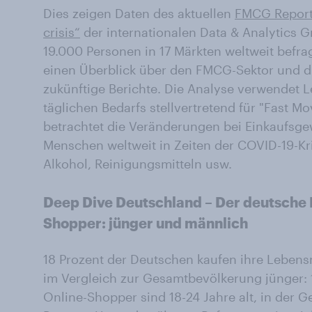
Dies zeigen Daten des aktuellen
FMCG Report
crisis“
der internationalen Data & Analytics G
19.000 Personen in 17 Märkten weltweit befra
einen Überblick über den FMCG-Sektor und di
zukünftige Berichte. Die Analyse verwendet 
täglichen Bedarfs stellvertretend für "Fast 
betrachtet die Veränderungen bei Einkaufsg
Menschen weltweit in Zeiten der COVID-19-Kr
Alkohol, Reinigungsmitteln usw.
Deep Dive Deutschland – Der deutsche 
Shopper: jünger und männlich
18 Prozent der Deutschen kaufen ihre Lebensmi
im Vergleich zur Gesamtbevölkerung jünger: 1
Online-Shopper sind 18-24 Jahre alt, in der 