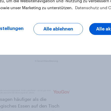
 zu, um die Websitenavigation und -Nutzung zu verbessern
sowie unser Marketing zu unterstützen.
Datenschutz und C
stellungen
Alle ablehnen
Alle a
sagen häufiger als die
gisches Essen auf den Tisch