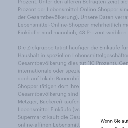
Prozent. Unter den älteren Befragten zeigt sic
Prozent der Lebensmittel-Online-Shopper sind 
der Gesamtbevölkerung). Unsere Daten verrat
Lebensmittel-Online-Shopper mehrheitlich män
Einkäufer sind männlich, 43 Prozent weiblich.
Die Zielgruppe tätigt häufiger die Einkäufe fü
Haushalt in speziellen Lebensmittelgeschäften
Gesamtbevölkerung dies tut (10 Prozent). Geme
internationale oder spezialisierte Lebensmitte
auch auf lokale Bauernhöfe oder Märkte zu: 2
Shopper tätigen dort ihre Einkäufe für den täg
Gesamtbevölkerung sind es 16 Prozent. In Fa
Metzger, Bäckerei) kaufen 58 Prozent der Leb
Lebensmittel-Einkäufe (vs. 53 Prozent der Ge
Supermarkt kauft die Gesamtheit der Deutsche
Wenn Sie auf
online-affinen Lebensmittel-Shopper (75 Proz