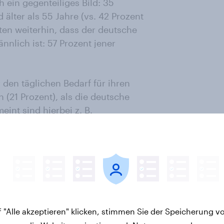
h ein gegenteiliges Bild: 35
älter als 55 Jahre (vs. 42 Prozent
en weiterhin, dass der deutsche
nlich ist: 57 Prozent jener
r den täglichen Bedarf für ihren
 (21 Prozent), als die deutsche
int sind hierbei z. B.
lgeschäfte. Diese Tendenz trifft
9 Prozent der Lebensmittel-Online-
lichen Bedarf, in der
chgeschäften (z.B. Apotheke,
ensmittel-Online-Shopper ihre
samtbevölkerung). Lediglich im
n häufiger ein (87 Prozent) als die
 "Alle akzeptieren" klicken, stimmen Sie der Speicherung v
ent).