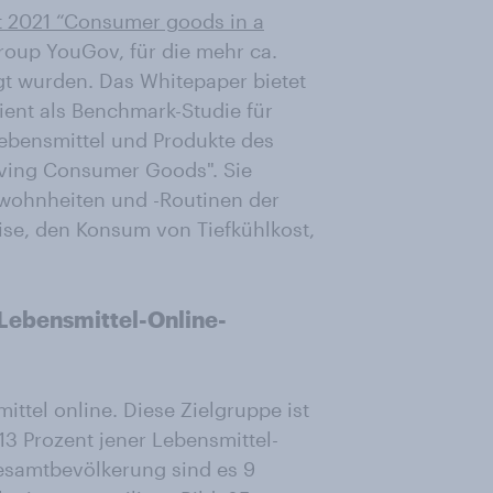
 2021 “Consumer goods in a
roup YouGov, für die mehr ca.
gt wurden. Das Whitepaper bietet
ent als Benchmark-Studie für
Lebensmittel und Produkte des
Moving Consumer Goods". Sie
ewohnheiten und -Routinen der
ise, den Konsum von Tiefkühlkost,
Lebensmittel-Online-
ttel online. Diese Zielgruppe ist
3 Prozent jener Lebensmittel-
Gesamtbevölkerung sind es 9