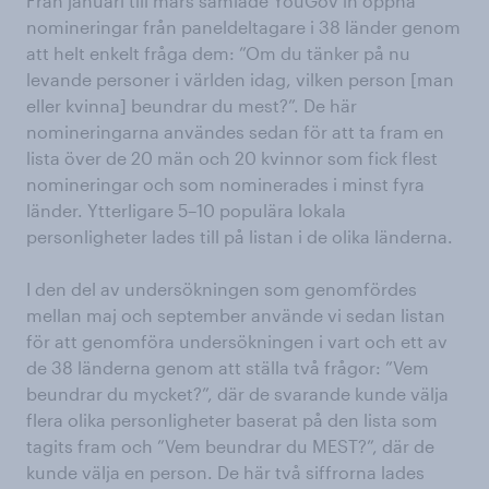
Från januari till mars samlade YouGov in öppna
nomineringar från paneldeltagare i 38 länder genom
att helt enkelt fråga dem: ”Om du tänker på nu
levande personer i världen idag, vilken person [man
eller kvinna] beundrar du mest?”. De här
nomineringarna användes sedan för att ta fram en
lista över de 20 män och 20 kvinnor som fick flest
nomineringar och som nominerades i minst fyra
länder. Ytterligare 5–10 populära lokala
personligheter lades till på listan i de olika länderna.
I den del av undersökningen som genomfördes
mellan maj och september använde vi sedan listan
för att genomföra undersökningen i vart och ett av
de 38 länderna genom att ställa två frågor: ”Vem
beundrar du mycket?”, där de svarande kunde välja
flera olika personligheter baserat på den lista som
tagits fram och ”Vem beundrar du MEST?”, där de
kunde välja en person. De här två siffrorna lades