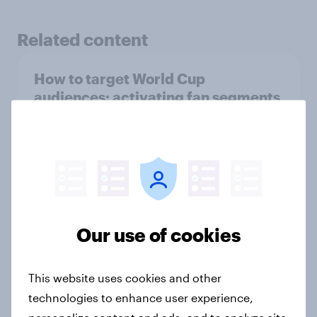
Related content
How to target World Cup
audiences: activating fan segments
for smarter ad campaigns
Guide
How Priority Partnerships turned
survey data into industry authority
Our use of cookies
Case study
This website uses cookies and other
technologies to enhance user experience,
How Ogilvy helped Zurich
personalize content and ads, and to analyze site