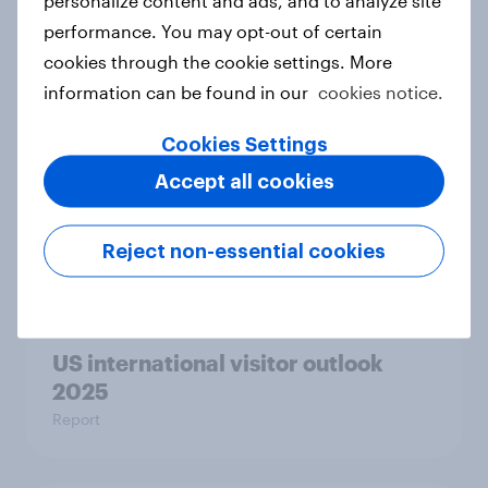
Insurance explore the role of
performance. You may opt-out of certain
empathy in customer experience
cookies through the cookie settings. More
Case study
information can be found in our
cookies notice.
Cookies Settings
Redefining the FIFA Club World
Accept all cookies
Cup: A new generation drives
soccer fandom
Reject non-essential cookies
Article
US international visitor outlook
2025
Report