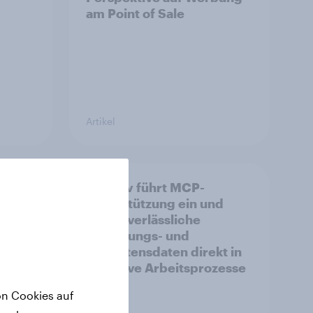
am Point of Sale
Artikel
m
YouGov führt MCP-
markt
Unterstützung ein und
bringt verlässliche
Befragungs- und
Verhaltensdaten direkt in
KI-native Arbeitsprozesse
on Cookies auf