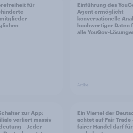
refreiheit für
Einführung des YouG
hinderte
Agent ermöglicht
mitglieder
konversationelle Ana
glichen
hochwertiger Daten 
alle YouGov-Lösunge
Artikel
chalter zur App:
Ein Viertel der Deut
liale verliert massiv
achtet auf Fair Trade 
deutung – Jeder
fairer Handel darf für