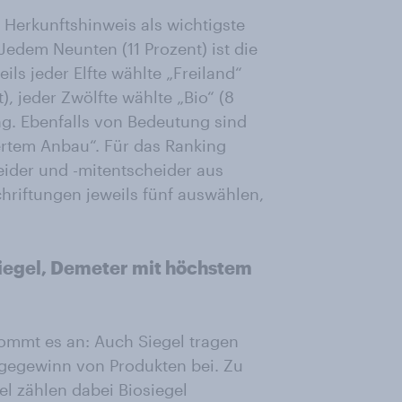
n Herkunftshinweis als wichtigste
 Jedem Neunten (11 Prozent) ist die
ls jeder Elfte wählte „Freiland“
), jeder Zwölfte wählte „Bio“ (8
ng. Ebenfalls von Bedeutung sind
ertem Anbau“. Für das Ranking
eider und -mitentscheider aus
riftungen jeweils fünf auswählen,
iegel, Demeter mit höchstem
 kommt es an: Auch Siegel tragen
gegewinn von Produkten bei. Zu
l zählen dabei Biosiegel