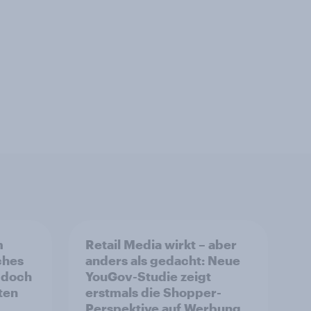
m
Retail Media wirkt – aber
ches
anders als gedacht: Neue
 doch
YouGov-Studie zeigt
ten
erstmals die Shopper-
Perspektive auf Werbung