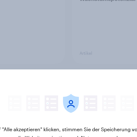
Artikel
ersorgung zu
"High Protein" ist vo
ation: Wie sich die
Fitness- zum Massen
 der Frischetheke im
geworden
smitteleinzelhandel
lt
 "Alle akzeptieren" klicken, stimmen Sie der Speicherung v