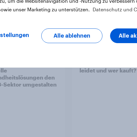
 zu, um die Websitenavigation und -Nutzung zu verbessern
sowie unser Marketing zu unterstützen.
Datenschutz und C
Artikel
stellungen
Alle ablehnen
Alle a
1 und Abnehm-
Complaint Monitor 3
kamente: Wie
Potenzial zum Kauf –
lle
leidet und wer kauft?
dheitslösungen den
-Sektor umgestalten