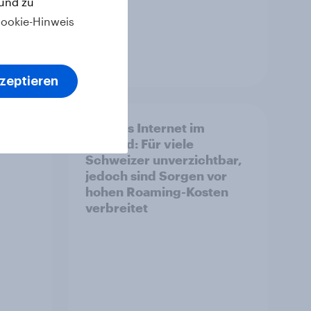
 und zu
ookie-Hinweis
Artikel
kzeptieren
: Vom
Mobiles Internet im
 Wer
Ausland: Für viele
Schweizer unverzichtbar,
jedoch sind Sorgen vor
hohen Roaming-Kosten
verbreitet