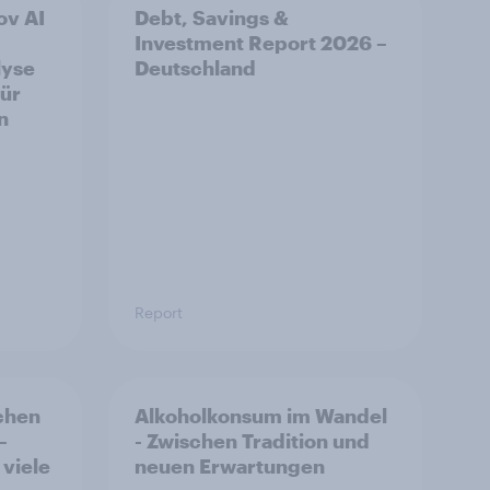
ov AI
Debt, Savings &
Investment Report 2026 –
lyse
Deutschland
für
n
Report
schen
Alkoholkonsum im Wandel​
–
- Zwischen Tradition und
 viele
neuen Erwartungen