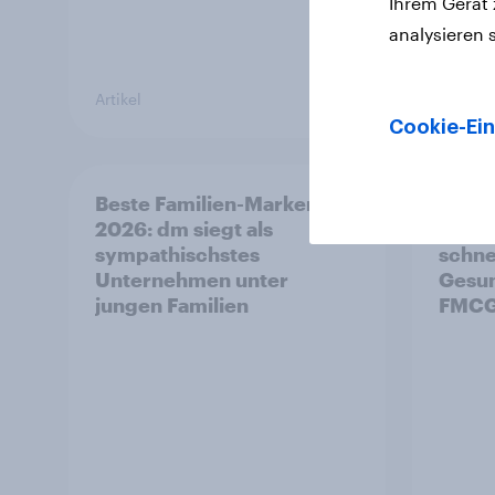
Ihrem Gerät
analysieren 
Artikel
Artikel
Cookie-Ein
Beste Familien-Marken
GLP-
2026: dm siegt als
Medi
sympathischstes
schne
Unternehmen unter
Gesun
jungen Familien
FMCG