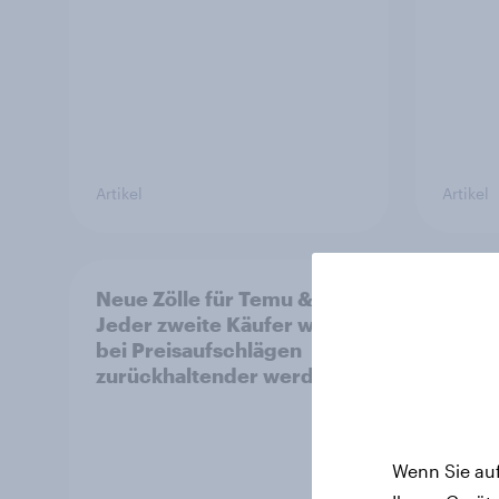
Artikel
Artikel
Neue Zölle für Temu & Co.:
Von V
Jeder zweite Käufer würde
Inspir
bei Preisaufschlägen
Rolle
zurückhaltender werden
Leben
wande
Wenn Sie auf