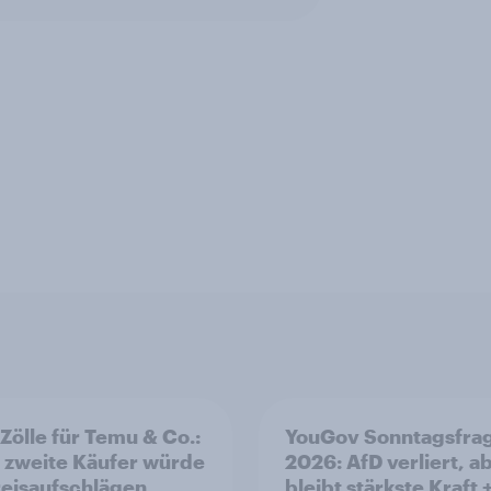
Zölle für Temu & Co.:
YouGov Sonntagsfrag
 zweite Käufer würde
2026: AfD verliert, a
reisaufschlägen
bleibt stärkste Kraft 