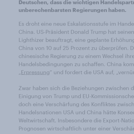
Deutschen, dass die wichtigen Handelspart
unberechenbarsten Regierungen haben.
Es droht eine neue Eskalationsstufe im Hand
China. US-Präsident Donald Trump hat seine
Lighthizer beauftragt, eine geplante Erhöhun
China von 10 auf 25 Prozent zu überprüfen. D
chinesische Regierung zu einem Wechsel ihrer
Handelsbedingungen zu schaffen. China komm
„
Erpressung
“ und fordert die USA auf, „vernün
Zwar haben sich die Beziehungen zwischen 
Einigung von Trump und EU-Kommissionschef
doch eine Verschärfung des Konfliktes zwisc
Handelsnationen USA und China hätte Konse
Weltwirtschaft. Insbesondere die Export-Nat
Prognosen wirtschaftlich unter einer Verschä