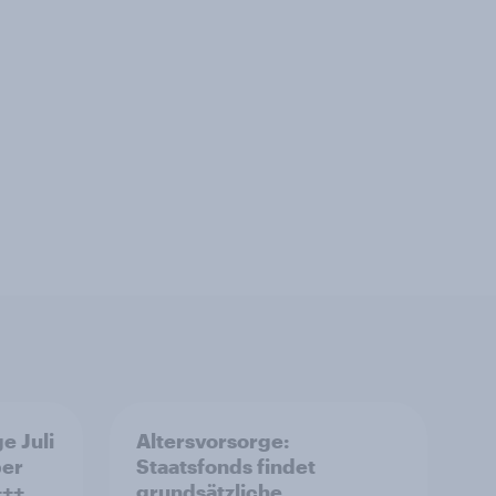
e Juli
Altersvorsorge:
ber
Staatsfonds findet
+++
grundsätzliche