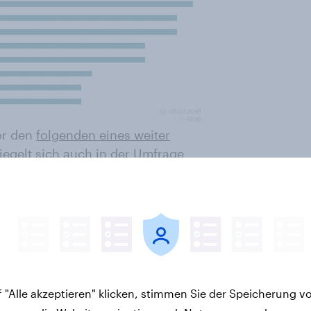
or den
folgenden eines weiter
piegelt sich auch in der Umfrage
hmung China (77 Prozent) unter den
artner für Deutschland. Fast
den USA bei (73 Prozent). Und
e haben und somit beide
ch Auswirkungen auf die deutsche
ch den Eindruck der Befragten
en Länder nicht gerade für
 "Alle akzeptieren" klicken, stimmen Sie der Speicherung v