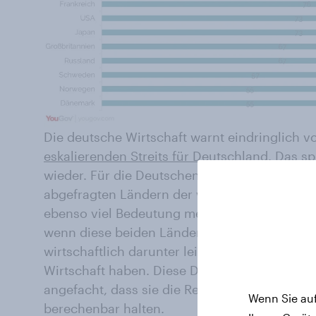
Die deutsche Wirtschaft warnt eindringlich v
eskalierenden Streits für Deutschland
. Das s
wieder. Für die Deutschen ist in der Wahrne
abgefragten Ländern der wichtigste Handelsp
ebenso viel Bedeutung messen die Befragten 
wenn diese beiden Länder weiterhin Konflikt
wirtschaftlich darunter leiden, kann dies au
Wirtschaft haben. Diese Drohkulisse wird dur
angefacht, dass sie die Regierungen der beid
Wenn Sie auf
berechenbar halten.