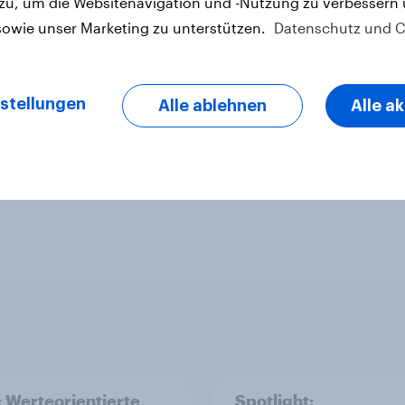
letter
 zu, um die Websitenavigation und -Nutzung zu verbessern
sowie unser Marketing zu unterstützen.
Datenschutz und C
stellungen
Alle ablehnen
Alle a
: Werteorientierte
Spotlight: