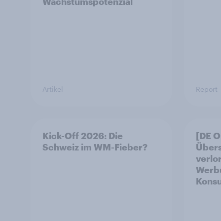
Wachstumspotenzial
Artikel
Report
Kick-Off 2026: Die
[DE 
Schweiz im WM-Fieber?​
Übers
verlo
Werbu
Konsu