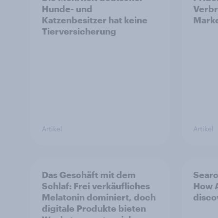
Hunde- und
Verbr
Katzenbesitzer hat keine
Marke
Tierversicherung
Artikel
Artikel
Das Geschäft mit dem
Searc
Schlaf: Frei verkäufliches
How A
Melatonin dominiert, doch
disco
digitale Produkte bieten