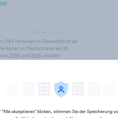
n 1743 Personen in Deutschland ab
Personen in Deutschland ab 18
 von
2019
und
2018
wurden
tsche Bevölkerung ab 18 Jahren.
Subgruppen analysiert werden.
echenden Symbole unter der
tuell durchgeführt. Eine
n Wochen und Monate aus den
ier
.
 "Alle akzeptieren" klicken, stimmen Sie der Speicherung v