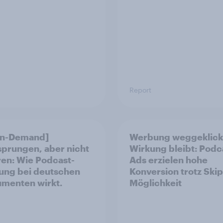
Report
On-Demand]
Werbung weggeklick
prungen, aber nicht
Wirkung bleibt: Podc
ren: Wie Podcast-
Ads erzielen hohe
ng bei deutschen
Konversion trotz Skip
menten wirkt.
Möglichkeit