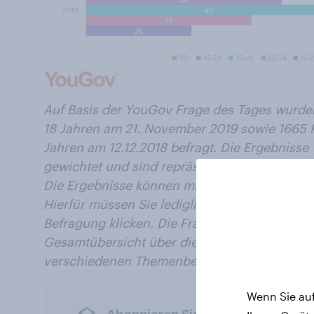
Auf Basis der YouGov Frage des Tages wurde
18 Jahren am 21. November 2019 sowie 1665 
Jahren am 12.12.2018 befragt. Die Ergebnisse
gewichtet und sind repräsentativ für die deu
Die Ergebnisse können mit einem Klick nach 
Hierfür müssen Sie lediglich auf die entspr
Befragung klicken. Die Fragen werden tagesak
Gesamtübersicht über die Fragen der letzte
verschiedenen Themenbereichen finden Sie
h
Wenn Sie auf