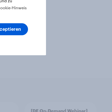
 und zu
ookie-Hinweis
kzeptieren
[DE On-Demand Webinar]