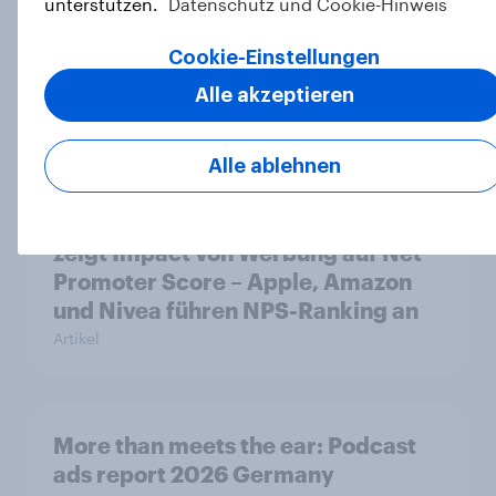
unterstützen.
Datenschutz und Cookie-Hinweis
YouGov-Studie: Pride-Engagement
von Marken – Sichtbarkeit allein
Cookie-Einstellungen
reicht nicht aus
Alle akzeptieren
Artikel
Alle ablehnen
Weltneuheit: Erste skalierte Studie
zeigt Impact von Werbung auf Net
Promoter Score – Apple, Amazon
und Nivea führen NPS-Ranking an
Artikel
More than meets the ear: Podcast
ads report 2026 Germany