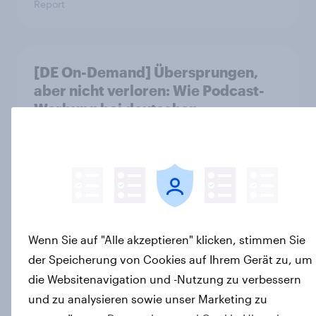
Report
[DE On-Demand] Übersprungen,
aber nicht verloren: Wie Podcast-
Werbung bei deutschen
Konsumenten wirkt.
Artikel
Werbung weggeklickt? Wirkung
bleibt: Podcast Ads erzielen hohe
Wenn Sie auf "Alle akzeptieren" klicken, stimmen Sie
Konversion trotz Skip-Möglichkeit
der Speicherung von Cookies auf Ihrem Gerät zu, um
Artikel
die Websitenavigation und -Nutzung zu verbessern
und zu analysieren sowie unser Marketing zu