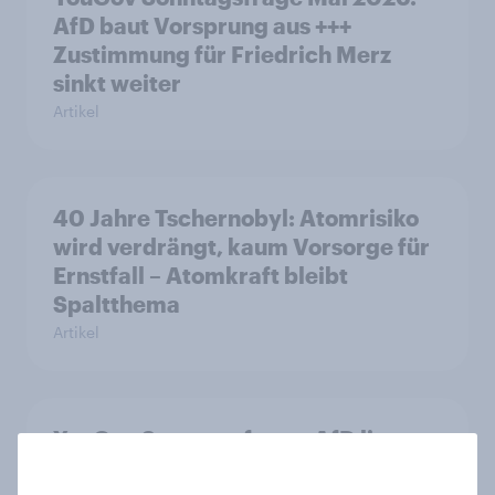
AfD baut Vorsprung aus +++
Zustimmung für Friedrich Merz
sinkt weiter
Artikel
40 Jahre Tschernobyl: Atomrisiko
wird verdrängt, kaum Vorsorge für
Ernstfall – Atomkraft bleibt
Spaltthema
Artikel
YouGov Sonntagsfrage: AfD liegt
vorn +++ Schwarz-Rot unter Druck: