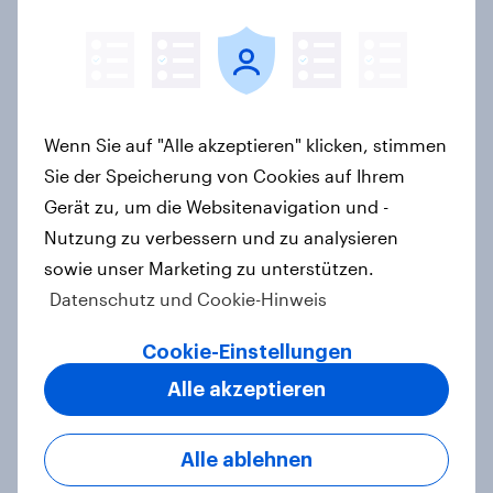
Union und SPD so niedrig wie seit
Jahren nicht mehr
Artikel
Wenn Sie auf "Alle akzeptieren" klicken, stimmen
YouGov Sonntagsfrage: Union und
Sie der Speicherung von Cookies auf Ihrem
AfD gleichauf, Grüne so stark wie
Gerät zu, um die Websitenavigation und -
zuletzt vor einem Jahr+++Mehrheit
Nutzung zu verbessern und zu analysieren
glaubt nicht an ein schnelles Ende
sowie unser Marketing zu unterstützen.
des Iran-Kriegs
Datenschutz und Cookie-Hinweis
Artikel
Cookie-Einstellungen
Alle akzeptieren
Frauen und Männer sind sich einig,
dass die Geschlechter
Alle ablehnen
gleichgestellt sein sollten, aber