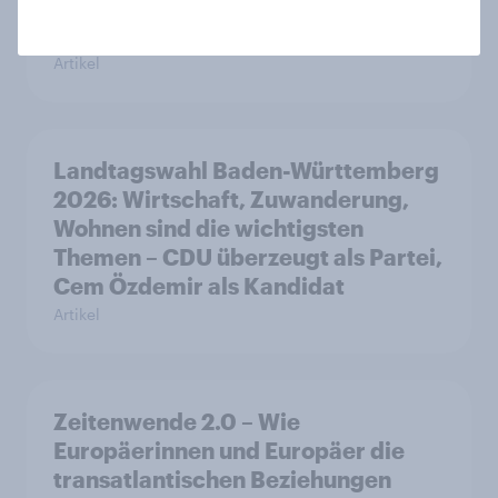
nicht, ob sie schon gleichgestellt
sind
Artikel
Landtagswahl Baden-Württemberg
2026: Wirtschaft, Zuwanderung,
Wohnen sind die wichtigsten
Themen – CDU überzeugt als Partei,
Cem Özdemir als Kandidat
Artikel
Zeitenwende 2.0 – Wie
Europäerinnen und Europäer die
transatlantischen Beziehungen