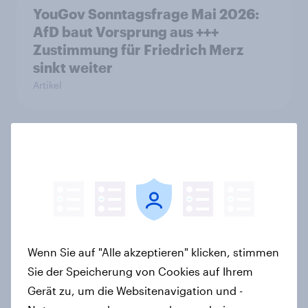
YouGov Sonntagsfrage Mai 2026:
AfD baut Vorsprung aus +++
Zustimmung für Friedrich Merz
sinkt weiter
Artikel
40 Jahre Tschernobyl: Atomrisiko
wird verdrängt, kaum Vorsorge für
Ernstfall – Atomkraft bleibt
Spaltthema
Artikel
Wenn Sie auf "Alle akzeptieren" klicken, stimmen
Sie der Speicherung von Cookies auf Ihrem
YouGov Sonntagsfrage: AfD liegt
Gerät zu, um die Websitenavigation und -
vorn +++ Schwarz-Rot unter Druck: