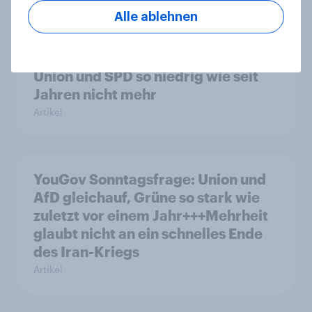
Alle ablehnen
YouGov Sonntagsfrage: AfD liegt
vorn +++ Schwarz-Rot unter Druck:
Union und SPD so niedrig wie seit
Jahren nicht mehr
Artikel
YouGov Sonntagsfrage: Union und
AfD gleichauf, Grüne so stark wie
zuletzt vor einem Jahr+++Mehrheit
glaubt nicht an ein schnelles Ende
des Iran-Kriegs
Artikel