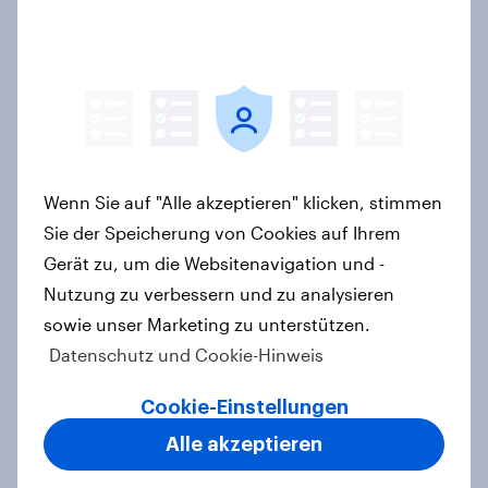
Artikel
YouGov Sonntagsfrage Mai 2026:
AfD baut Vorsprung aus +++
Zustimmung für Friedrich Merz
sinkt weiter
Wenn Sie auf "Alle akzeptieren" klicken, stimmen
Artikel
Sie der Speicherung von Cookies auf Ihrem
Gerät zu, um die Websitenavigation und -
Nutzung zu verbessern und zu analysieren
sowie unser Marketing zu unterstützen.
40 Jahre Tschernobyl: Atomrisiko
Datenschutz und Cookie-Hinweis
wird verdrängt, kaum Vorsorge für
Ernstfall – Atomkraft bleibt
Cookie-Einstellungen
Spaltthema
Alle akzeptieren
Artikel