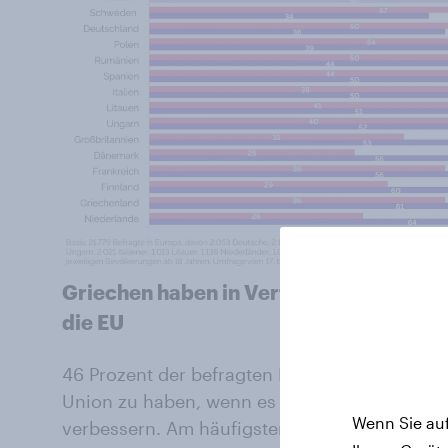
Griechen haben in Verteidigungsfragen
die EU
46 Prozent der befragten Europäer geben an, 
Union zu haben, wenn es darum geht, die mili
Wenn Sie auf
verbessern. Am häufigsten geben die Grieche