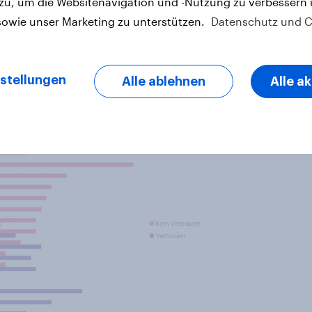
 zu, um die Websitenavigation und -Nutzung zu verbessern
n (54 Prozent). Es folgen die
sowie unser Marketing zu unterstützen.
Datenschutz und C
ischen Gesamtbefragten haben
Verteidigungsfragen. Davon weisen
ten Vertrauen aus, gefolgt von den
stellungen
Alle ablehnen
Alle a