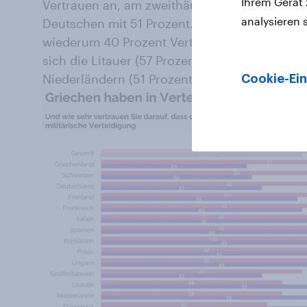
Ihrem Gerät
Vertrauen an, am zweithäufigsten die Schwede
analysieren 
Deutschen mit 51 Prozent. Unter den europä
wiederum 40 Prozent Vertrauen in die EU in 
sich die Litauer (57 Prozent) mit dem häufigs
Niederländern (51 Prozent).
Cookie-Ein