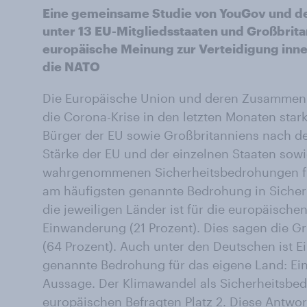
Eine gemeinsame Studie von YouGov und de
unter 13 EU-Mitgliedsstaaten und Großbrita
europäische Meinung zur Verteidigung inner
die NATO
Die Europäische Union und deren Zusammenh
die Corona-Krise in den letzten Monaten star
Bürger der EU sowie Großbritanniens nach der
Stärke der EU und der einzelnen Staaten sow
wahrgenommenen Sicherheitsbedrohungen für
am häufigsten genannte Bedrohung in Sicherh
die jeweiligen Länder ist für die europäisch
Einwanderung (21 Prozent). Dies sagen die G
(64 Prozent). Auch unter den Deutschen ist 
genannte Bedrohung für das eigene Land: Ein 
Aussage. Der Klimawandel als Sicherheitsbedr
europäischen Befragten Platz 2. Diese Antwor