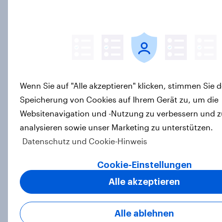
Report
WM 2026 im Blick: Snacks bleiben
bei Fußball-Großereignissen in
Österreich besonders gefragt
Wenn Sie auf "Alle akzeptieren" klicken, stimmen Sie d
Artikel
Speicherung von Cookies auf Ihrem Gerät zu, um die
Websitenavigation und -Nutzung zu verbessern und z
analysieren sowie unser Marketing zu unterstützen.
Datenschutz und Cookie-Hinweis
Paradigmenwechsel im
Trinkverhalten: Neue YouGov-
Cookie-Einstellungen
Studie zeigt starken Rückgang des
Alle akzeptieren
Alkoholkonsums in Deutschland
Artikel
Alle ablehnen