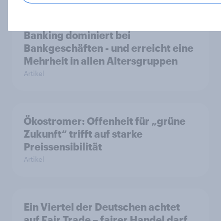
Smartphone statt Filiale: Mobile
Banking dominiert bei
Bankgeschäften - und erreicht eine
Mehrheit in allen Altersgruppen
Artikel
Ökostromer: Offenheit für „grüne
Zukunft“ trifft auf starke
Preissensibilität
Artikel
Ein Viertel der Deutschen achtet
auf Fair Trade – fairer Handel darf