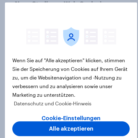
Neue Studie zur Web-Suche in
Deutschland: KI-Assistenten sind
wichtiger ergänzender Suchkanal,
doch Suchmaschinen bleiben
führend
Artikel
Wenn Sie auf "Alle akzeptieren" klicken, stimmen
Sie der Speicherung von Cookies auf Ihrem Gerät
Searching for answers: How AI is
zu, um die Websitenavigation und -Nutzung zu
changing online discovery in 2026
verbessern und zu analysieren sowie unser
Report
Marketing zu unterstützen.
Datenschutz und Cookie-Hinweis
Marken im Pride-Check 2026:
Cookie-Einstellungen
Zwischen Haltung und Wirkung
Alle akzeptieren
Report