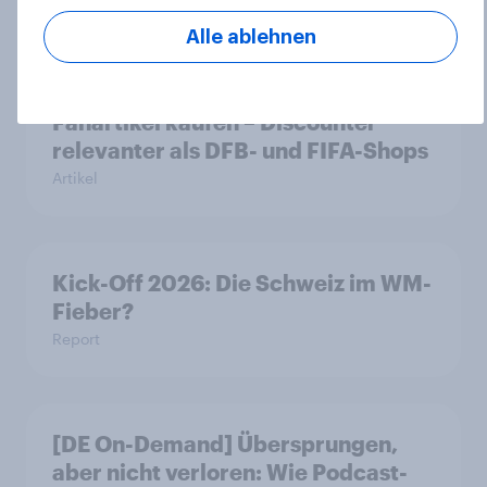
Alle ablehnen
Jeder dritte WM-Zuschauer will
Fanartikel kaufen – Discounter
relevanter als DFB- und FIFA-Shops
Artikel
Kick-Off 2026: Die Schweiz im WM-
Fieber?​
Report
[DE On-Demand] Übersprungen,
aber nicht verloren: Wie Podcast-