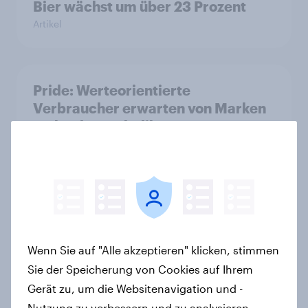
Bier wächst um über 23 Prozent
Artikel
Pride: Werteorientierte
Verbraucher erwarten von Marken
mehr als Symbolik
Artikel
Spotlight: Werteorientierte
Verbraucher 2026
Report
Wenn Sie auf "Alle akzeptieren" klicken, stimmen
Sie der Speicherung von Cookies auf Ihrem
Gerät zu, um die Websitenavigation und -
Nutzung zu verbessern und zu analysieren