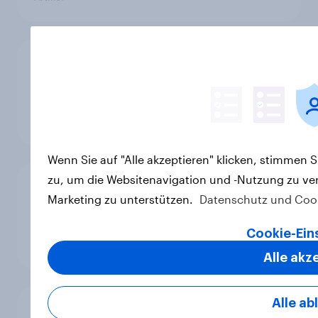
Balea: Wie die dm-Eigenmarke von
der preiswerten Alternative zu
einer bevorzugten Marke wurde
Artikel
Wenn Sie auf "Alle akzeptieren" klicken, stimmen 
zu, um die Websitenavigation und -Nutzung zu ve
Bosch hat bestes
Marketing zu unterstützen.
Datenschutz und Cook
Arbeitgeberimage in Deutschland –
Neues YouGov-Ranking
Cookie-Ein
Artikel
Alle akz
Alle ab
[On-Demand CH Webinar] Implicit