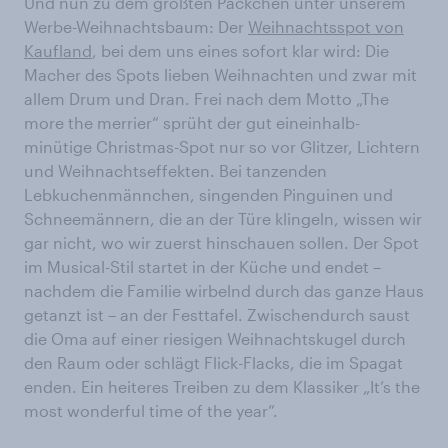
Und nun zu dem größten Päckchen unter unserem
Werbe-Weihnachtsbaum: Der
Weihnachtsspot von
Kaufland
, bei dem uns eines sofort klar wird: Die
Macher des Spots lieben Weihnachten und zwar mit
allem Drum und Dran. Frei nach dem Motto „The
more the merrier“ sprüht der gut eineinhalb-
minütige Christmas-Spot nur so vor Glitzer, Lichtern
und Weihnachtseffekten. Bei tanzenden
Lebkuchenmännchen, singenden Pinguinen und
Schneemännern, die an der Türe klingeln, wissen wir
gar nicht, wo wir zuerst hinschauen sollen. Der Spot
im Musical-Stil startet in der Küche und endet –
nachdem die Familie wirbelnd durch das ganze Haus
getanzt ist – an der Festtafel. Zwischendurch saust
die Oma auf einer riesigen Weihnachtskugel durch
den Raum oder schlägt Flick-Flacks, die im Spagat
enden. Ein heiteres Treiben zu dem Klassiker „It’s the
most wonderful time of the year”.