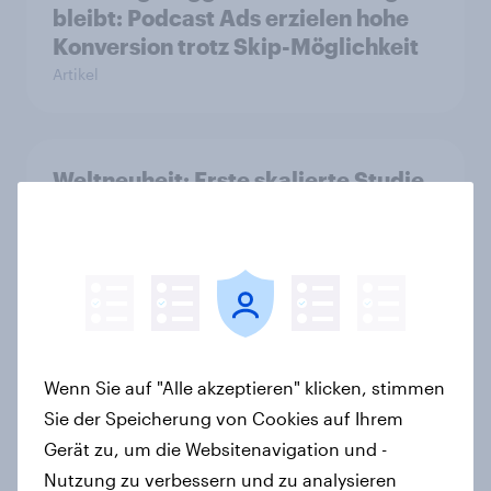
bleibt: Podcast Ads erzielen hohe
Konversion trotz Skip-Möglichkeit
Artikel
Weltneuheit: Erste skalierte Studie
zeigt Impact von Werbung auf Net
Promoter Score – Apple, Amazon
und Nivea führen NPS-Ranking an
Artikel
Wenn Sie auf "Alle akzeptieren" klicken, stimmen
Podcast-Werbung in Deutschland:
Sie der Speicherung von Cookies auf Ihrem
Leicht zu überspringen, aber
Gerät zu, um die Websitenavigation und -
weniger störend
Nutzung zu verbessern und zu analysieren
Artikel