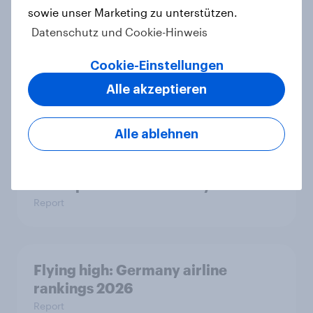
sowie unser Marketing zu unterstützen.
Datenschutz und Cookie-Hinweis
Balea ist YouGovs Biggest Buzz
Cookie-Einstellungen
Mover im Mai 2026
Alle akzeptieren
Artikel
Alle ablehnen
More than meets the ear: Podcast
ads report 2026 Germany
Report
Flying high: Germany airline
rankings 2026
Report