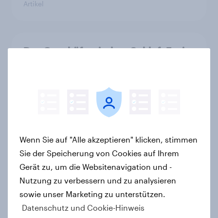
Artikel
Das Geschäft mit dem Schlaf: Frei
verkäufliches Melatonin dominiert,
doch digitale Produkte bieten
Wachstumspotenzial
Artikel
Wenn Sie auf "Alle akzeptieren" klicken, stimmen
Der Brotmarkt schrumpft -
Sie der Speicherung von Cookies auf Ihrem
Klassische Bäckereien werden
Gerät zu, um die Websitenavigation und -
bevorzugt, gekauft wird dennoch
Nutzung zu verbessern und zu analysieren
häufiger bei SB-Backstationen
sowie unser Marketing zu unterstützen.
Artikel
Datenschutz und Cookie-Hinweis