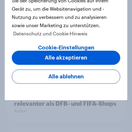
Reinigungsmittel verlieren Marken
Sie der Speicherung von Cookies auf Ihrem
an Strahlkraft
Gerät zu, um die Websitenavigation und -
Artikel
Nutzung zu verbessern und zu analysieren
sowie unser Marketing zu unterstützen.
Datenschutz und Cookie-Hinweis
"High Protein" ist vom Fitness- zum
Cookie-Einstellungen
Massenmarkt geworden
Alle akzeptieren
Artikel
Alle ablehnen
Jeder dritte WM-Zuschauer will
Fanartikel kaufen – Discounter
relevanter als DFB- und FIFA-Shops
Artikel