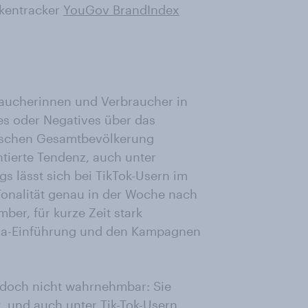
kentracker
YouGov BrandIndex
raucherinnen und Verbraucher in
s oder Negatives über das
utschen Gesamtbevölkerung
entierte Tendenz, auch unter
s lässt sich bei TikTok-Usern im
Tonalität genau in der Woche nach
ber, für kurze Zeit stark
izza-Einführung und den Kampagnen
edoch nicht wahrnehmbar: Sie
, und auch unter Tik-Tok-Usern