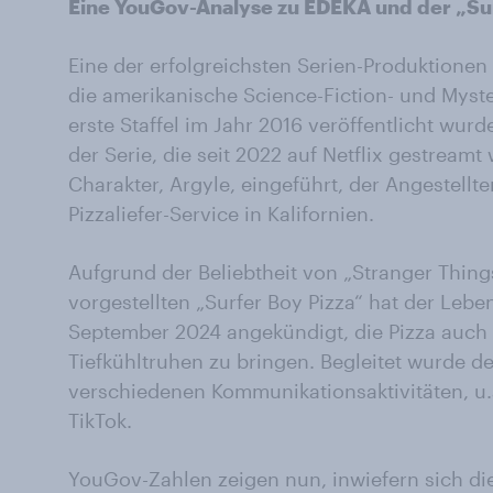
Eine YouGov-Analyse zu EDEKA und der „Sur
Eine der erfolgreichsten Serien-Produktionen 
die amerikanische Science-Fiction- und Myste
erste Staffel im Jahr 2016 veröffentlicht wurd
der Serie, die seit 2022 auf Netflix gestream
Charakter, Argyle, eingeführt, der Angestellter
Pizzaliefer-Service in Kalifornien.
Aufgrund der Beliebtheit von „Stranger Things
vorgestellten „Surfer Boy Pizza“ hat der Leb
September 2024 angekündigt, die Pizza auch
Tiefkühltruhen zu bringen. Begleitet wurde d
verschiedenen Kommunikationsaktivitäten, u
TikTok.
YouGov-Zahlen zeigen nun, inwiefern sich di