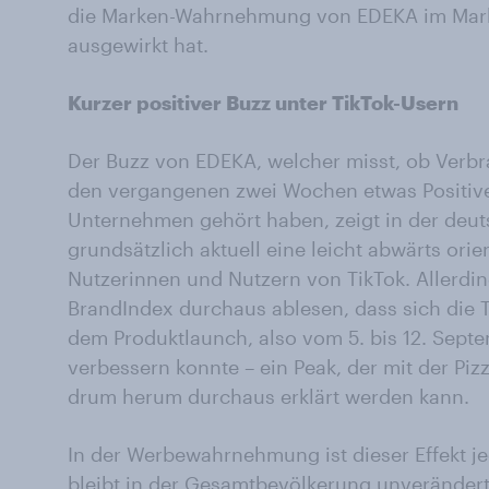
die Marken-Wahrnehmung von EDEKA im Mar
ausgewirkt hat.
Kurzer positiver Buzz unter TikTok-Usern
Der Buzz von EDEKA, welcher misst, ob Verb
den vergangenen zwei Wochen etwas Positive
Unternehmen gehört haben, zeigt in der de
grundsätzlich aktuell eine leicht abwärts ori
Nutzerinnen und Nutzern von TikTok. Allerding
BrandIndex durchaus ablesen, dass sich die 
dem Produktlaunch, also vom 5. bis 12. Septem
verbessern konnte – ein Peak, der mit der P
drum herum durchaus erklärt werden kann.
In der Werbewahrnehmung ist dieser Effekt j
bleibt in der Gesamtbevölkerung unverändert