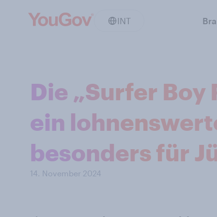
INT
Br
Die „Surfer Boy
ein lohnenswert
besonders für J
14. November 2024