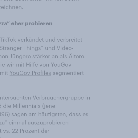
zeichnen.
zza“ eher probieren
TikTok verkündet und verbreitet
 „Stranger Things“ und Video-
en Jüngere stärker an als Ältere.
ie wir mit Hilfe von
YouGov
 mit
YouGov Profiles
segmentiert
untersuchten Verbrauchergruppe in
die Millennials (jene
96) sagen am häufigsten, dass es
izza“ einmal auszuprobieren
t vs. 22 Prozent der