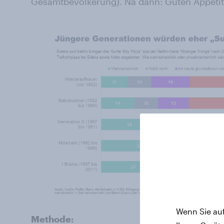
Gesamtbevölkerung). Na dann: Guten Appetit
Wenn Sie auf
Methode: