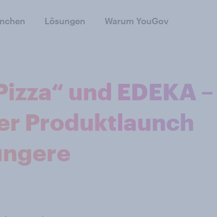
anchen
Lösungen
Warum YouGov
 Pizza“ und EDEKA –
er Produktlaunch
üngere