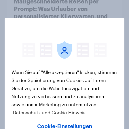
Maßgeschneiderte Reisen per
Prompt: Was Urlauber von
personalisierter KI erwarten, und
welche KI-Tools bei der
Reiseplanung bereits genutzt
werden
Artikel
Wenn Sie auf "Alle akzeptieren" klicken, stimmen
Urlaubsplanung mit KI: Mehr
Sie der Speicherung von Cookies auf Ihrem
virtueller Reiseführer, weniger
Buchungsagent
Gerät zu, um die Websitenavigation und -
Nutzung zu verbessern und zu analysieren
Artikel
sowie unser Marketing zu unterstützen.
Datenschutz und Cookie-Hinweis
YouGovs Erfolgsbilanz bei
Cookie-Einstellungen