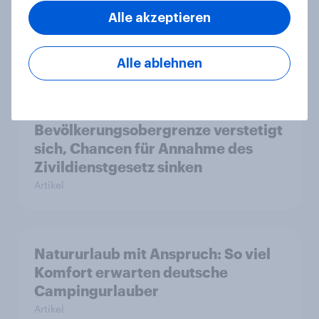
politischen Wahlen
Alle akzeptieren
Artikel
Alle ablehnen
Zur Abstimmung am 14. Juni 2026:
Trend zur Ablehnung der
Bevölkerungsobergrenze verstetigt
sich, Chancen für Annahme des
Zivildienstgesetz sinken
Artikel
Natururlaub mit Anspruch: So viel
Komfort erwarten deutsche
Campingurlauber
Artikel