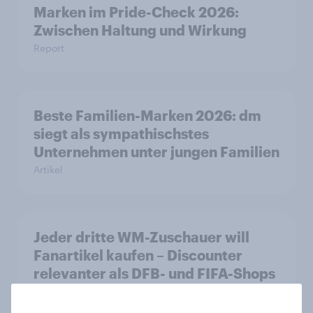
Marken im Pride-Check 2026:
Zwischen Haltung und Wirkung
Report
Beste Familien-Marken 2026: dm
siegt als sympathischstes
Unternehmen unter jungen Familien
Artikel
Jeder dritte WM-Zuschauer will
Fanartikel kaufen – Discounter
relevanter als DFB- und FIFA-Shops
Artikel