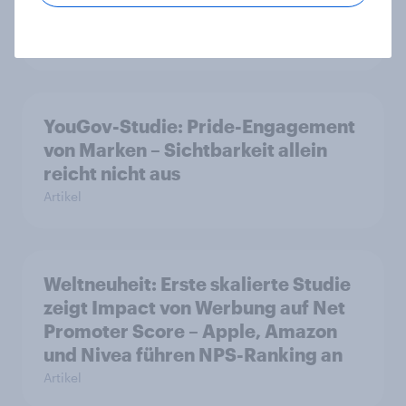
Konversion trotz Skip-Möglichkeit
Artikel
YouGov-Studie: Pride-Engagement
von Marken – Sichtbarkeit allein
reicht nicht aus
Artikel
Weltneuheit: Erste skalierte Studie
zeigt Impact von Werbung auf Net
Promoter Score – Apple, Amazon
und Nivea führen NPS-Ranking an
Artikel