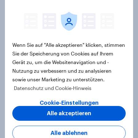
Kick-Off 2026: Die Schweiz im WM-
Fieber?​
Report
Wenn Sie auf "Alle akzeptieren" klicken, stimmen
Sie der Speicherung von Cookies auf Ihrem
Gerät zu, um die Websitenavigation und -
[DE On-Demand] Übersprungen,
Nutzung zu verbessern und zu analysieren
aber nicht verloren: Wie Podcast-
sowie unser Marketing zu unterstützen.
Werbung bei deutschen
Datenschutz und Cookie-Hinweis
Konsumenten wirkt.
Artikel
Cookie-Einstellungen
Alle akzeptieren
Werbung weggeklickt? Wirkung
Alle ablehnen
bleibt: Podcast Ads erzielen hohe