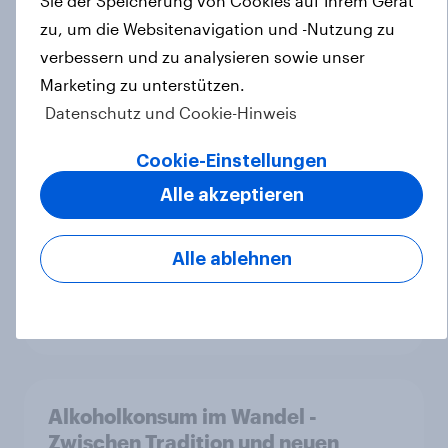
Sie der Speicherung von Cookies auf Ihrem Gerät
YouGov Sonntagsfrage Mai 2026:
zu, um die Websitenavigation und -Nutzung zu
AfD baut Vorsprung aus +++
verbessern und zu analysieren sowie unser
Zustimmung für Friedrich Merz
Marketing zu unterstützen.
sinkt weiter
Datenschutz und Cookie-Hinweis
Artikel
Cookie-Einstellungen
Alle akzeptieren
Vom Schalter zur App: Bankfiliale
verliert massiv an Bedeutung –
Alle ablehnen
Jeder zweite Deutsche nutzt häufig
Mobile Banking
Artikel
Alkoholkonsum im Wandel​ -
Zwischen Tradition und neuen