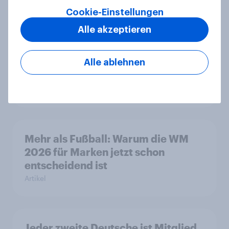
größter Aufsteiger
Cookie-Einstellungen
Artikel
Alle akzeptieren
Auto rankings 2026 Germany:
Alle ablehnen
Driving brand preference
Report
Mehr als Fußball: Warum die WM
2026 für Marken jetzt schon
entscheidend ist
Artikel
Jeder zweite Deutsche ist Mitglied