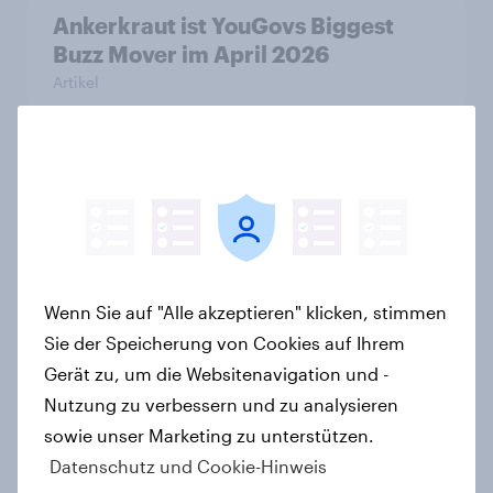
Ankerkraut ist YouGovs Biggest
Buzz Mover im April 2026
Artikel
Die beliebtesten Automarken der
Schweiz 2026: Mercedes-Benz
führt vor Toyota und BMW – Toyota
grösster Aufsteiger
Artikel
Wenn Sie auf "Alle akzeptieren" klicken, stimmen
Sie der Speicherung von Cookies auf Ihrem
Gerät zu, um die Websitenavigation und -
Nutzung zu verbessern und zu analysieren
Deutschlands beliebteste
Automarken 2026: Audi führt vor
sowie unser Marketing zu unterstützen.
BMW und Mercedes-Benz – BYD
Datenschutz und Cookie-Hinweis