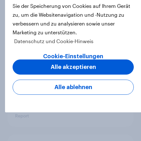
Preisaufschlägen zurückhaltender
Sie der Speicherung von Cookies auf Ihrem Gerät
werden
zu, um die Websitenavigation und -Nutzung zu
Artikel
verbessern und zu analysieren sowie unser
Marketing zu unterstützen.
Datenschutz und Cookie-Hinweis
Searching for answers: How AI is
Cookie-Einstellungen
changing online discovery in 2026
Alle akzeptieren
Report
Alle ablehnen
Marken im Pride-Check 2026:
Zwischen Haltung und Wirkung
Report