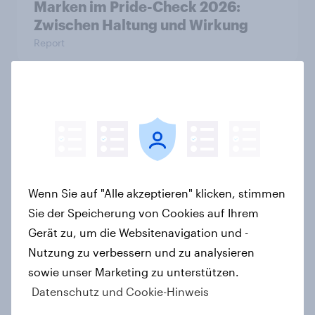
Marken im Pride-Check 2026:
Zwischen Haltung und Wirkung
Report
Nur Eigenmarken gewinnen hinzu:
Im Markt für Wasch- und
Reinigungsmittel verlieren Marken
an Strahlkraft
Artikel
Wenn Sie auf "Alle akzeptieren" klicken, stimmen
Sie der Speicherung von Cookies auf Ihrem
Gerät zu, um die Websitenavigation und -
"High Protein" ist vom Fitness- zum
Nutzung zu verbessern und zu analysieren
Massenmarkt geworden
sowie unser Marketing zu unterstützen.
Artikel
Datenschutz und Cookie-Hinweis