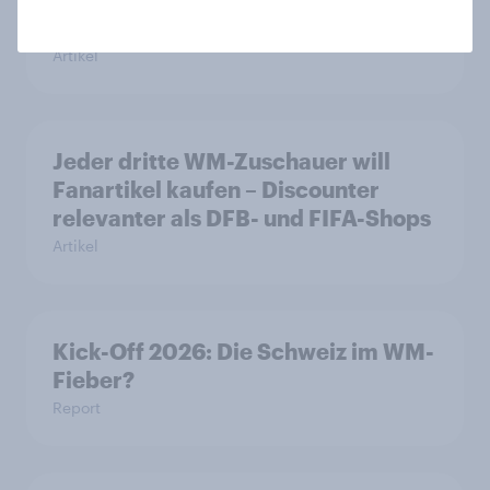
stabiler Überzeugung
Artikel
Jeder dritte WM-Zuschauer will
Fanartikel kaufen – Discounter
relevanter als DFB- und FIFA-Shops
Artikel
Kick-Off 2026: Die Schweiz im WM-
Fieber?​
Report