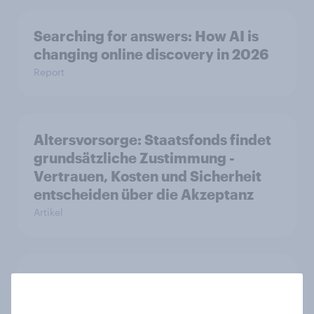
Searching for answers: How AI is
changing online discovery in 2026
Report
Altersvorsorge: Staatsfonds findet
grundsätzliche Zustimmung -
Vertrauen, Kosten und Sicherheit
entscheiden über die Akzeptanz
Artikel
Marken im Pride-Check 2026:
Zwischen Haltung und Wirkung