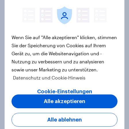
Report
"High Protein" ist vom Fitness- zum
Massenmarkt geworden
Wenn Sie auf "Alle akzeptieren" klicken, stimmen
Artikel
Sie der Speicherung von Cookies auf Ihrem
Gerät zu, um die Websitenavigation und -
Nutzung zu verbessern und zu analysieren
sowie unser Marketing zu unterstützen.
Beste Familien-Marken 2026: dm
Datenschutz und Cookie-Hinweis
siegt als sympathischstes
Unternehmen unter jungen Familien
Cookie-Einstellungen
Artikel
Alle akzeptieren
Alle ablehnen
Der Klimawandel rückt für
Deutsche in den Hintergrund – trotz