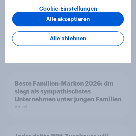
Zwischen Haltung und Wirkung
Cookie-Einstellungen
Report
Alle akzeptieren
"High Protein" ist vom Fitness- zum
Alle ablehnen
Massenmarkt geworden
Artikel
Beste Familien-Marken 2026: dm
siegt als sympathischstes
Unternehmen unter jungen Familien
Artikel