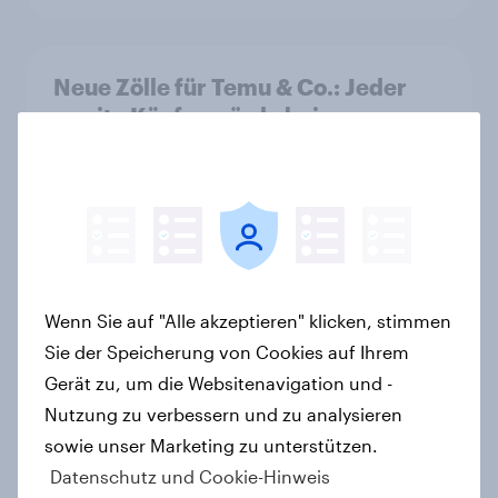
Neue Zölle für Temu & Co.: Jeder
zweite Käufer würde bei
Preisaufschlägen zurückhaltender
werden
Artikel
Searching for answers: How AI is
Wenn Sie auf "Alle akzeptieren" klicken, stimmen
changing online discovery in 2026
Sie der Speicherung von Cookies auf Ihrem
Report
Gerät zu, um die Websitenavigation und -
Nutzung zu verbessern und zu analysieren
sowie unser Marketing zu unterstützen.
Marken im Pride-Check 2026:
Datenschutz und Cookie-Hinweis