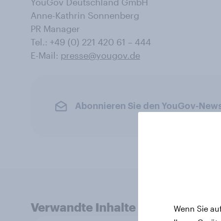
YouGov Deutschland GmbH
Anne-Kathrin Sonnenberg
PR Manager
Tel.: +49 (0) 221 420 61 – 444
E-Mail:
presse@yougov.de
Abonnieren Sie den YouGov-News
Verwandte Inhalte
Wenn Sie auf