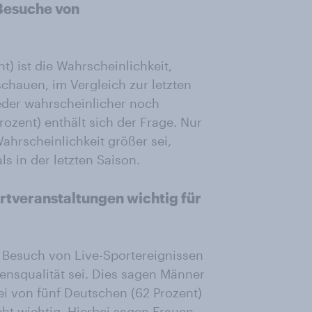
 Besuche von
t) ist die Wahrscheinlichkeit,
schauen, im Vergleich zur letzten
weder wahrscheinlicher noch
rozent) enthält sich der Frage. Nur
Wahrscheinlichkeit größer sei,
s in der letzten Saison.
rtveranstaltungen wichtig für
 Besuch von Live-Sportereignissen
bensqualität sei. Dies sagen Männer
rei von fünf Deutschen (62 Prozent)
cht wichtig. Hierbei sagen Frauen