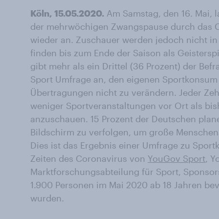
Köln, 15.05.2020.
Am Samstag, den 16. Mai, l
der mehrwöchigen Zwangspause durch das Co
wieder an. Zuschauer werden jedoch nicht in 
finden bis zum Ende der Saison als Geisterspi
gibt mehr als ein Drittel (36 Prozent) der Bef
Sport Umfrage an, den eigenen Sportkonsum 
Übertragungen nicht zu verändern. Jeder Zehn
weniger Sportveranstaltungen vor Ort als bi
anzuschauen. 15 Prozent der Deutschen plane
Bildschirm zu verfolgen, um große Mensch
Dies ist das Ergebnis einer Umfrage zu Spor
Zeiten des Coronavirus von
YouGov Sport
, Y
Marktforschungsabteilung für Sport, Sponsors
1.900 Personen im Mai 2020 ab 18 Jahren bev
wurden.