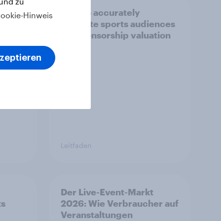
 und zu
ng-
How to accurately
ookie-Hinweis
t sich
estimate sports audiences
for sponsorship valuation
nd 13
kzeptieren
Leitfaden
Der Live-Event-Markt
ts
2026: Wie Verbraucher auf
Veranstaltungen