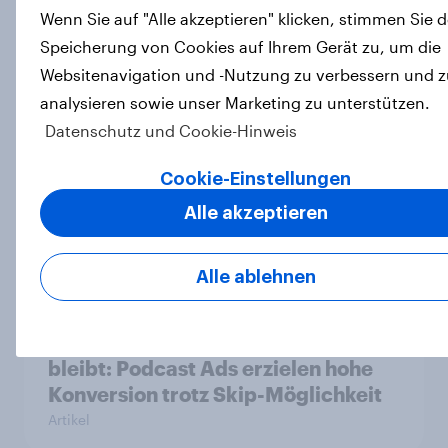
Fieber?​
Wenn Sie auf "Alle akzeptieren" klicken, stimmen Sie d
Report
Speicherung von Cookies auf Ihrem Gerät zu, um die
Websitenavigation und -Nutzung zu verbessern und z
analysieren sowie unser Marketing zu unterstützen.
Datenschutz und Cookie-Hinweis
[DE On-Demand] Übersprungen,
aber nicht verloren: Wie Podcast-
Cookie-Einstellungen
Werbung bei deutschen
Alle akzeptieren
Konsumenten wirkt.
Artikel
Alle ablehnen
Werbung weggeklickt? Wirkung
bleibt: Podcast Ads erzielen hohe
Konversion trotz Skip-Möglichkeit
Artikel