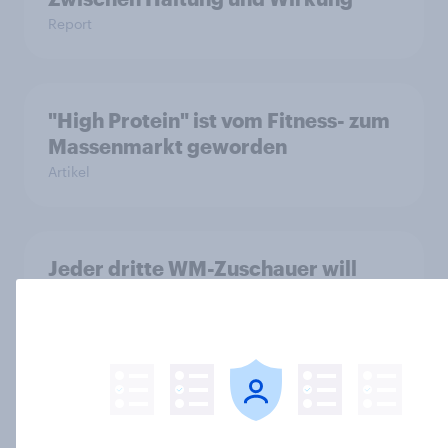
Report
"High Protein" ist vom Fitness- zum
Massenmarkt geworden
Artikel
Jeder dritte WM-Zuschauer will
Fanartikel kaufen – Discounter
relevanter als DFB- und FIFA-Shops
Artikel
Kick-Off 2026: Die Schweiz im WM-