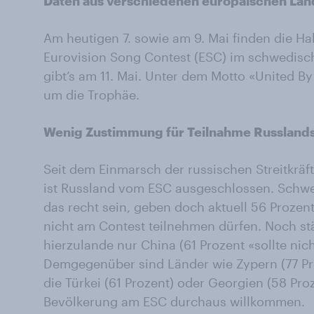
Daten aus verschiedenen europäischen Länd
Am heutigen 7. sowie am 9. Mai finden die Hal
Eurovision Song Contest (ESC) im schwedisch
gibt’s am 11. Mai. Unter dem Motto «United B
um die Trophäe.
Wenig Zustimmung für Teilnahme Russland
Seit dem Einmarsch der russischen Streitkräf
ist Russland vom ESC ausgeschlossen. Schwe
das recht sein, geben doch aktuell 56 Prozen
nicht am Contest teilnehmen dürfen. Noch st
hierzulande nur China (61 Prozent «sollte nic
Demgegenüber sind Länder wie Zypern (77 Pro
die Türkei (61 Prozent) oder Georgien (58 Pro
Bevölkerung am ESC durchaus willkommen.