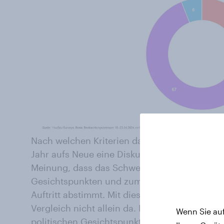
Nach welchen Kriterien das Publikum beim ESC
Jahr aufs Neue eine Diskussionsgrundlage. 4
Meinung, dass das Schweizer Publikum zum Te
Gesichtspunkten und zum Teil nach den Leis
Auftritt abstimmt. Mit dieser Meinung steht 
Vergleich nicht allein da. Dass das landesei
Wenn Sie auf
politischen Gesichtspunkten abstimmt, denkt