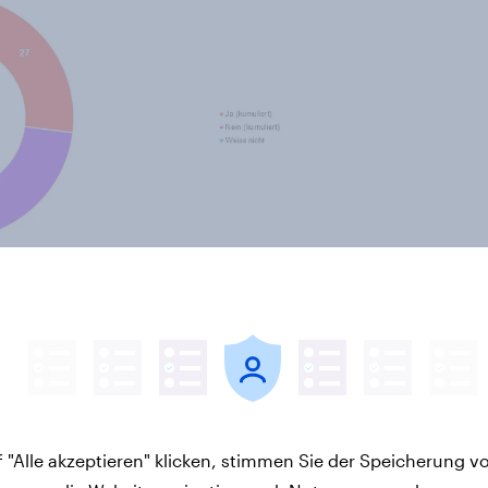
 tatsächlich abstimmt, ist jedes
5 Prozent der Schweizer sind der
il nach politischen
tungen der Künstler und ihrem
die Schweiz im europäischen
gene Publikum ausschliesslich nach
 "Alle akzeptieren" klicken, stimmen Sie der Speicherung v
 hingegen nur 8 Prozent der