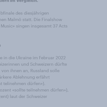
ern im Vergleich.
bfinale des diesjährigen
en Malmö statt. Die Finalshow
y Music» singen insgesamt 37 Acts
s
te in die Ukraine im Februar 2022
izerinnen und Schweizern dürfte
t von ihnen an, Russland solle
ärkere Ablehnung erfährt
ht telinehmen dürfen»).
zent «sollte teilnehmen dürfen»),
zent) laut der Schweizer