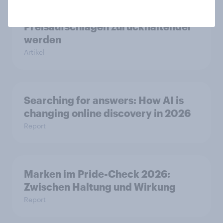
Neue Zölle für Temu & Co.: Jeder
zweite Käufer würde bei
Preisaufschlägen zurückhaltender
werden
Artikel
Searching for answers: How AI is
changing online discovery in 2026
Report
Marken im Pride-Check 2026:
Zwischen Haltung und Wirkung
Report