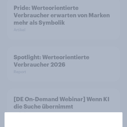
Pride: Werteorientierte
Verbraucher erwarten von Marken
mehr als Symbolik
Artikel
Spotlight: Werteorientierte
Verbraucher 2026
Report
[DE On-Demand Webinar] Wenn KI
die Suche übernimmt
Artikel