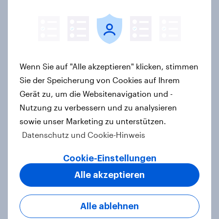
Das Geschäft mit dem Schlaf: Frei
verkäufliches Melatonin dominiert,
doch digitale Produkte bieten
Wachstumspotenzial
Wenn Sie auf "Alle akzeptieren" klicken, stimmen
Artikel
Sie der Speicherung von Cookies auf Ihrem
Gerät zu, um die Websitenavigation und -
Nutzung zu verbessern und zu analysieren
Der Brotmarkt schrumpft -
sowie unser Marketing zu unterstützen.
Klassische Bäckereien werden
Datenschutz und Cookie-Hinweis
bevorzugt, gekauft wird dennoch
Cookie-Einstellungen
häufiger bei SB-Backstationen
Artikel
Alle akzeptieren
Alle ablehnen