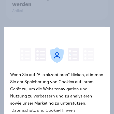
werden
Artikel
Searching for answers: How AI is
changing online discovery in 2026
Report
Von Versorgung zu Inspiration: Wie
Wenn Sie auf "Alle akzeptieren" klicken, stimmen
sich die Rolle der Frischetheke im
Sie der Speicherung von Cookies auf Ihrem
Lebensmitteleinzelhandel wandelt
Gerät zu, um die Websitenavigation und -
Artikel
Nutzung zu verbessern und zu analysieren
sowie unser Marketing zu unterstützen.
Datenschutz und Cookie-Hinweis