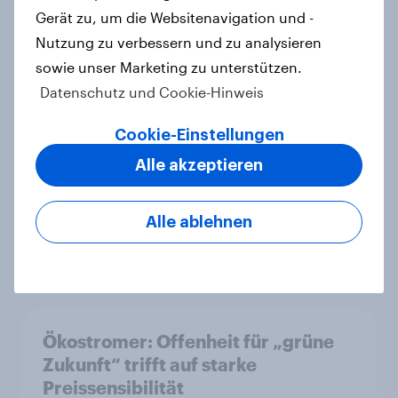
Gerät zu, um die Websitenavigation und -
Lufthansa von Deutschen am
Nutzung zu verbessern und zu analysieren
häufigsten in Betracht gezogen,
sowie unser Marketing zu unterstützen.
Singapore Airlines punktet bei
Datenschutz und Cookie-Hinweis
Kundenzufriedenheit
Artikel
Cookie-Einstellungen
Alle akzeptieren
Flying high: Germany airline
Alle ablehnen
rankings 2026
Report
Ökostromer: Offenheit für „grüne
Zukunft“ trifft auf starke
Preissensibilität