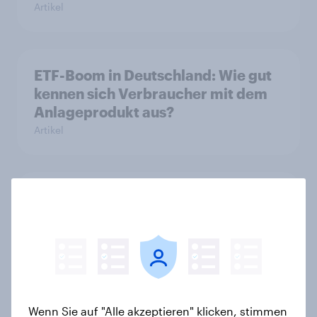
Artikel
ETF-Boom in Deutschland: Wie gut
kennen sich Verbraucher mit dem
Anlageprodukt aus?
Artikel
Bidirektionales Laden: Das
fehlende Puzzleteil der
Energiewende?
Artikel
Wenn Sie auf "Alle akzeptieren" klicken, stimmen