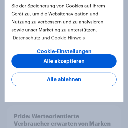
Influencer-Produkte auf
Sie der Speicherung von Cookies auf Ihrem
Erfolgskurs: Soziale Medien als
Gerät zu, um die Websitenavigation und -
Vertrauenssystem für Shopper
Nutzung zu verbessern und zu analysieren
Artikel
sowie unser Marketing zu unterstützen.
Datenschutz und Cookie-Hinweis
Neue YouGov-Studie zum
Cookie-Einstellungen
Bierkonsum in Deutschland – Jeder
Alle akzeptieren
Vierte trinkt wöchentlich
alkoholhaltiges Bier, Alkoholfreies
Alle ablehnen
Bier wächst um über 23 Prozent
Artikel
Pride: Werteorientierte
Verbraucher erwarten von Marken