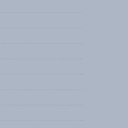
 . . . . . . . . . . . . . . . . . . . . . . . . . . .
 . . . . . . . . . . . . . . . . . . . . . . . . . .
. . . . . . . . . . . . . . . . . . . . . . . . . . . .
. . . . . . . . . . . . . . . . . . . . . . . . . . .
 . . . . . . . . . . . . . . . . . . . . . . . . . . .
 . . . . . . . . . . . . . . . . . . . . . . . . . .
. . . . . . . . . . . . . . . . . . . . . . . . . . .
. . . . . . . . . . . . . . . . . . . . . . . . . . .