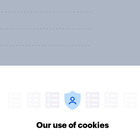
. . . . . . . . . . . . . . . . . . . . . . . . . . .
. . . . . . . . . . . . . . . . . . . . . . . . . . .
. . . . . . . . . . . . . . . . . . . . . . . . . . .
me Court decision which ruled
n search a person’s cell phone,
. . . . . . . . . . . . . . . . . . . . . . . . . . .
. . . . . . . . . . . . . . . . . . . . . . . . . .
Our use of cookies
. . . . . . . . . . . . . . . . . . . . . . . . . .