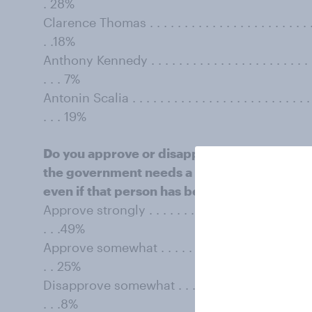
. 28%
Clarence Thomas . . . . . . . . . . . . . . . . . . . . . . . . . . 
. .18%
Anthony Kennedy . . . . . . . . . . . . . . . . . . . . . . . . . . 
. . . 7%
Antonin Scalia . . . . . . . . . . . . . . . . . . . . . . . . . . . . 
. . . 19%
Do you approve or disapprove of the Supre
the government needs a warrant before it ca
even if that person has been arrested?
Approve strongly . . . . . . . . . . . . . . . . . . . . . . . . . . 
. . .49%
Approve somewhat . . . . . . . . . . . . . . . . . . . . . . . . . 
. . 25%
Disapprove somewhat . . . . . . . . . . . . . . . . . . . . . . . 
. . .8%