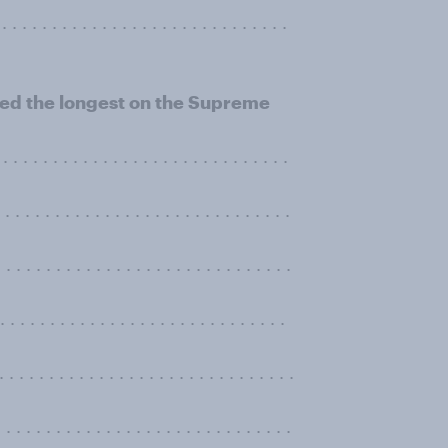
. . . . . . . . . . . . . . . . . . . . . . . . . . .
rved the longest on the Supreme
 . . . . . . . . . . . . . . . . . . . . . . . . . . .
 . . . . . . . . . . . . . . . . . . . . . . . . . .
. . . . . . . . . . . . . . . . . . . . . . . . . . . .
. . . . . . . . . . . . . . . . . . . . . . . . . . .
 . . . . . . . . . . . . . . . . . . . . . . . . . . .
 . . . . . . . . . . . . . . . . . . . . . . . . . .