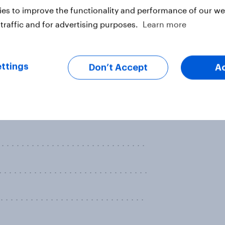
. . . . . . . . . . . . . . . . . . . . . . . . . .
es to improve the functionality and performance of our web
traffic and for advertising purposes.
Learn more
. . . . . . . . . . . . . . . . . . . . . . . . . . . .
ttings
Don’t Accept
A
me Court decision which
g 35 foot buffer zones around
?
. . . . . . . . . . . . . . . . . . . . . . . . . . .
. . . . . . . . . . . . . . . . . . . . . . . . . .
. . . . . . . . . . . . . . . . . . . . . . . . . .
. . . . . . . . . . . . . . . . . . . . . . . . . .
. . . . . . . . . . . . . . . . . . . . . . . . . . . .