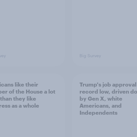
vey
Big Survey
cans like their
Trump's job approval 
r of the House a lot
record low, driven d
than they like
by Gen X, white
ess as a whole
Americans, and
Independents