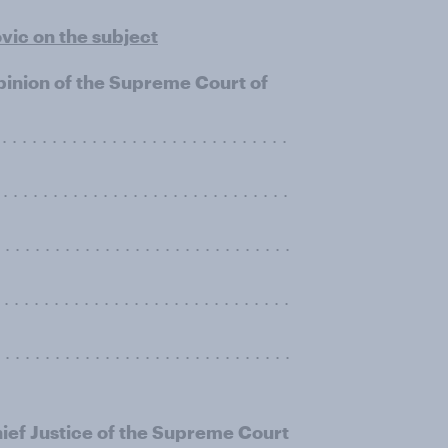
ovic on the subject
pinion of the Supreme Court of
. . . . . . . . . . . . . . . . . . . . . . . . . . .
. . . . . . . . . . . . . . . . . . . . . . . . . .
 . . . . . . . . . . . . . . . . . . . . . . . . .
. . . . . . . . . . . . . . . . . . . . . . . . . . .
. . . . . . . . . . . . . . . . . . . . . . . . . . . .
hief Justice of the Supreme Court