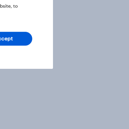
site, to
ccept