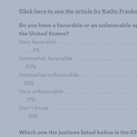
Click here to see the article by Kathy Frank
Do you have a favorable or an unfavorable o
the United States?
Very favorable . . . . . . . . . . . . . . . . . . . . . . . . . . . . 
. . . . .5%
Somewhat favorable . . . . . . . . . . . . . . . . . . . . . . . . 
. . 33%
Somewhat unfavorable . . . . . . . . . . . . . . . . . . . . . . .
. .26%
Very unfavorable . . . . . . . . . . . . . . . . . . . . . . . . . . 
. . .17%
Don’t know . . . . . . . . . . . . . . . . . . . . . . . . . . . . . . 
. . . 19%
Which one the justices listed below is the C