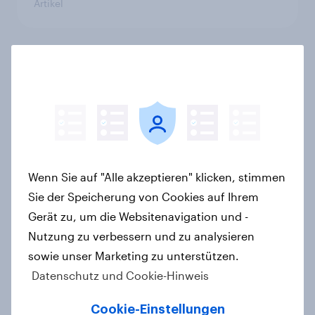
Artikel
YouGovs Erfolgsbilanz bei
politischen Wahlen
Artikel
Zur Abstimmung am 14. Juni 2026:
Wenn Sie auf "Alle akzeptieren" klicken, stimmen
Trend zur Ablehnung der
Sie der Speicherung von Cookies auf Ihrem
Bevölkerungsobergrenze verstetigt
Gerät zu, um die Websitenavigation und -
sich, Chancen für Annahme des
Nutzung zu verbessern und zu analysieren
Zivildienstgesetz sinken
sowie unser Marketing zu unterstützen.
Artikel
Datenschutz und Cookie-Hinweis
Cookie-Einstellungen