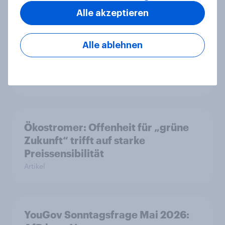
Leichter Trend zum Nein zur
Alle akzeptieren
Einwanderungsbegrenzung –
Zivildienstgesetz ohne klare
Alle ablehnen
Mehrheit, Zweifel an Notwendigkeit
der Vorlagen steigen
Artikel
Ökostromer: Offenheit für „grüne
Zukunft“ trifft auf starke
Preissensibilität
Artikel
YouGov Sonntagsfrage Mai 2026: