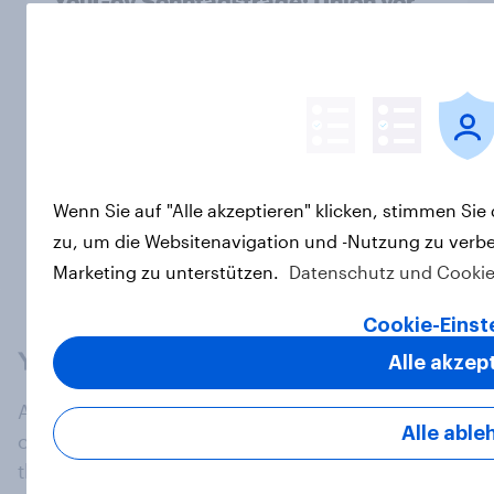
YouGov Sonntagsfrage: Union vor
AfD +++ Wohlstandsversprechen
funktioniert für junge Menschen
nicht mehr
Artikel
Weitere laden
Wenn Sie auf "Alle akzeptieren" klicken, stimmen Si
zu, um die Websitenavigation und -Nutzung zu verbe
Marketing zu unterstützen.
Datenschutz und Cookie
Cookie-Einst
Alle akzep
At the heart of our company is a global online
Alle able
community, where millions of people and
thousands of political, cultural and commercial