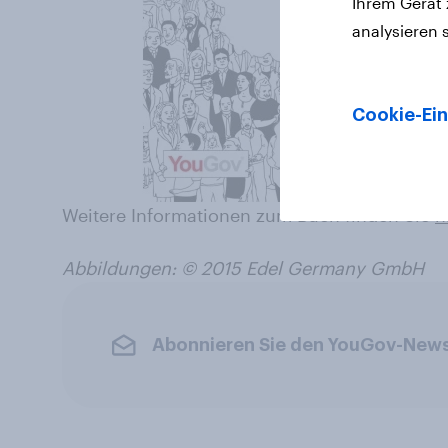
Ihrem Gerät
analysieren 
Cookie-Ein
Weitere Informationen zum Buch finden Sie
h
Abbildungen: © 2015 Edel Germany GmbH
Abonnieren Sie den YouGov-News