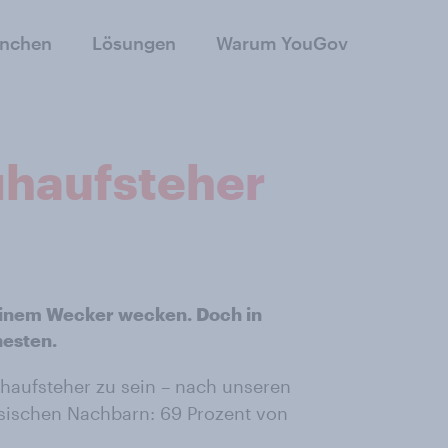
anchen
Lösungen
Warum YouGov
ühaufsteher
 einem Wecker wecken. Doch in
hesten.
ühaufsteher zu sein – nach unseren
hsischen Nachbarn: 69 Prozent von