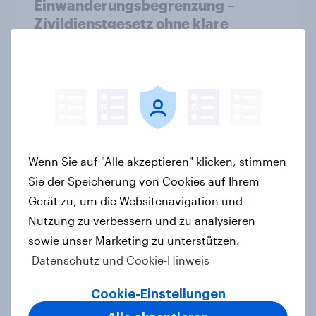
Einwanderungsbegrenzung –
Zivildienstgesetz ohne klare
Mehrheit, Zweifel an Notwendigkeit
der Vorlagen steigen
Artikel
Ökostromer: Offenheit für „grüne
Wenn Sie auf "Alle akzeptieren" klicken, stimmen
Zukunft“ trifft auf starke
Sie der Speicherung von Cookies auf Ihrem
Preissensibilität
Gerät zu, um die Websitenavigation und -
Artikel
Nutzung zu verbessern und zu analysieren
sowie unser Marketing zu unterstützen.
Datenschutz und Cookie-Hinweis
YouGov Sonntagsfrage Mai 2026:
AfD baut Vorsprung aus +++
Cookie-Einstellungen
Zustimmung für Friedrich Merz