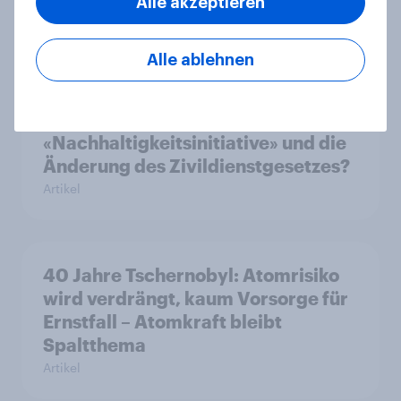
Alle akzeptieren
sinkt weiter
Artikel
Alle ablehnen
Was denkt die Schweiz über die
«Nachhaltigkeitsinitiative» und die
Änderung des Zivildienstgesetzes?
Artikel
40 Jahre Tschernobyl: Atomrisiko
wird verdrängt, kaum Vorsorge für
Ernstfall – Atomkraft bleibt
Spaltthema
Artikel