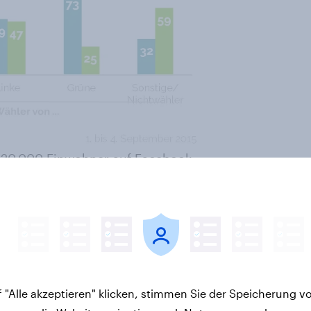
320.000 Einwohner auf Facebook
inge aufnehmen zu wollen. Viele
nd oft auch Wohnraum - angeboten.
ätzliche Bereitschaft da. Denn
gibt an, nichts dagegen zu haben,
hm wohnen würde. Damit ist die
auch in Ostdeutschland - doppelt
 "Alle akzeptieren" klicken, stimmen Sie der Speicherung v
wo die gleiche Frage ebenfalls