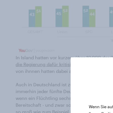
In Island hatten vor kurzem
über 10.000 der 
die Regierung dafür kritisiert
, nur 50 Flüchtl
von ihnnen hatten dabei auch ihre Hilfe - u
Auch in Deutschland ist zumindest die grunds
immerhin jeder fünfte Deutsche (21 Prozent) 
wenn ein Flüchtling sechs Monate lang bei i
Bereitschaft - und zwar sowohl in West- wie 
Wenn Sie auf
so groß wie zum Beispiel in Großbritannien, 