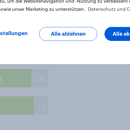
 zu, um die Websitenavigation und -Nutzung zu verbessern
 neunte Befragte (11 Prozent) an,
sowie unser Marketing zu unterstützen.
Datenschutz und C
wollen.
stellungen
Alle ablehnen
Alle a