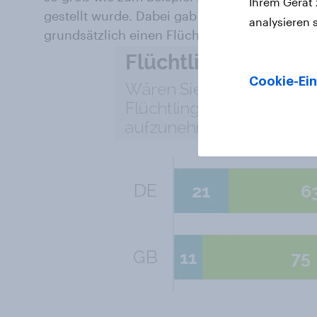
Ihrem Gerät
gestellt wurde. Dabei gab allerdings nur jeder
analysieren 
grundsätzlich einen Flüchtling aunehmen zu 
Cookie-Ein