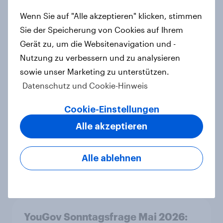
Wenn Sie auf "Alle akzeptieren" klicken, stimmen
Leichter Trend zum Nein zur
Einwanderungsbegrenzung –
Sie der Speicherung von Cookies auf Ihrem
Zivildienstgesetz ohne klare
Gerät zu, um die Websitenavigation und -
Mehrheit, Zweifel an Notwendigkeit
Nutzung zu verbessern und zu analysieren
der Vorlagen steigen
sowie unser Marketing zu unterstützen.
Artikel
Datenschutz und Cookie-Hinweis
Cookie-Einstellungen
Alle akzeptieren
Ökostromer: Offenheit für „grüne
Zukunft“ trifft auf starke
Preissensibilität
Alle ablehnen
Artikel
YouGov Sonntagsfrage Mai 2026: