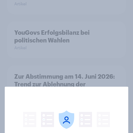
Artikel
YouGovs Erfolgsbilanz bei
politischen Wahlen
Artikel
Zur Abstimmung am 14. Juni 2026:
Trend zur Ablehnung der
Bevölkerungsobergrenze verstetigt
sich, Chancen für Annahme des
Zivildienstgesetz sinken
Artikel