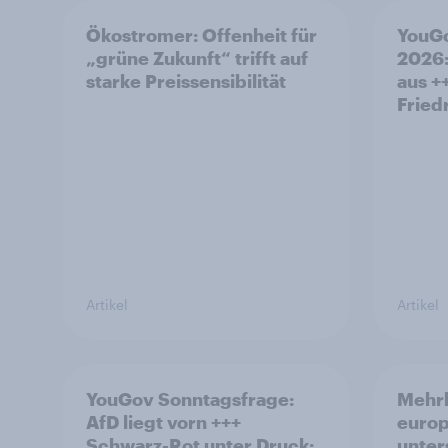
Ökostromer: Offenheit für
YouGo
„grüne Zukunft“ trifft auf
2026:
starke Preissensibilität
aus +
Fried
Artikel
Artikel
YouGov Sonntagsfrage:
Mehrh
AfD liegt vorn +++
europ
Schwarz-Rot unter Druck:
unter