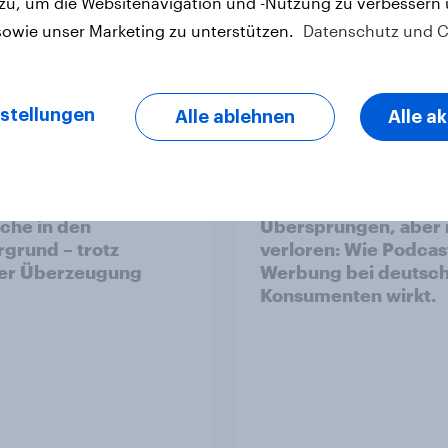
 zu, um die Websitenavigation und -Nutzung zu verbessern
sowie unser Marketing zu unterstützen.
Datenschutz und C
Artikel
stellungen
Alle ablehnen
Alle a
limawandel rückt für
[DE On-Demand]
che in den
Übersprungen, aber 
rgrund – trotz
verloren: Wie Podcas
ler Überzeugung
Werbung bei deutsc
Konsumenten wirkt.