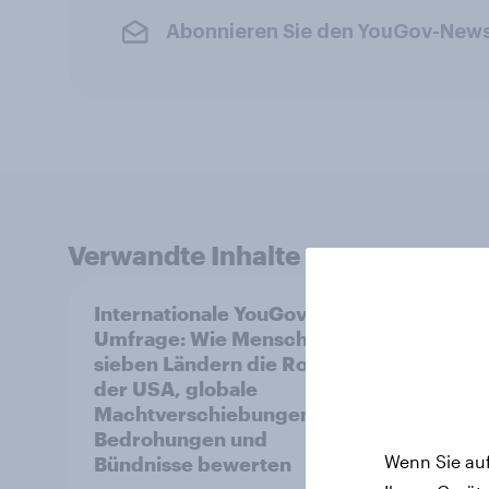
Abonnieren Sie den YouGov-News
Verwandte Inhalte
Internationale YouGov-
YouGo
Umfrage: Wie Menschen in
sieben Ländern die Rolle
der USA, globale
Machtverschiebungen,
Bedrohungen und
Wenn Sie auf
Bündnisse bewerten