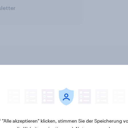
letter
v News Tracker
Neue Zölle für Temu 
Jeder zweite Käufer
bei Preisaufschlägen
zurückhaltender we
 "Alle akzeptieren" klicken, stimmen Sie der Speicherung v