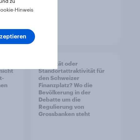
 und zu
ookie-Hinweis
Artikel
kzeptieren
Stabilität oder
nicht
Standortattraktivität für
t-
den Schweizer
hen
Finanzplatz? Wo die
Bevölkerung in der
Debatte um die
Regulierung von
Grossbanken steht