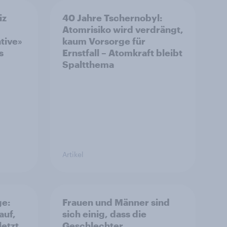
iz
40 Jahre Tschernobyl:
Atomrisiko wird verdrängt,
ative»
kaum Vorsorge für
s
Ernstfall – Atomkraft bleibt
Spaltthema
Artikel
ge:
Frauen und Männer sind
auf,
sich einig, dass die
letzt
Geschlechter