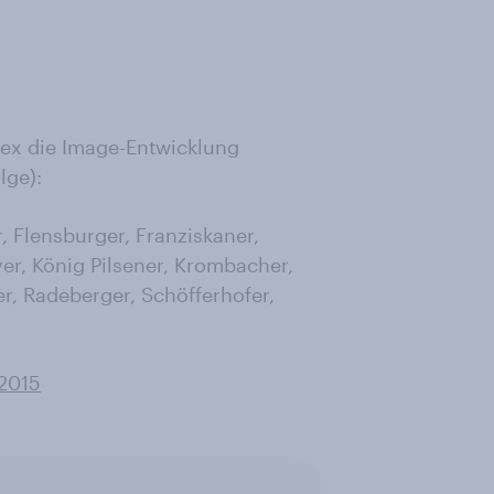
ndex die Image-Entwicklung
lge):
r, Flensburger, Franziskaner,
ver, König Pilsener, Krombacher,
er, Radeberger, Schöfferhofer,
 2015