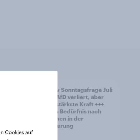
& Co.:
YouGov Sonntagsfrage Juli
 würde
2026: AfD verliert, aber
bleibt stärkste Kraft +++
rden
Großes Bedürfnis nach
Reformen in der
Bevölkerung
on Cookies auf