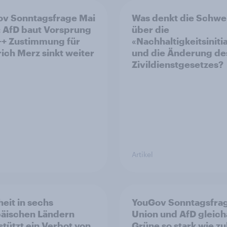
v Sonntagsfrage Mai
Was denkt die Schwe
 AfD baut Vorsprung
über die
++ Zustimmung für
«Nachhaltigkeitsiniti
rich Merz sinkt weiter
und die Änderung de
Zivildienstgesetzes?
Artikel
eit in sechs
YouGov Sonntagsfra
äischen Ländern
Union und AfD gleich
stützt ein Verbot von
Grüne so stark wie zu