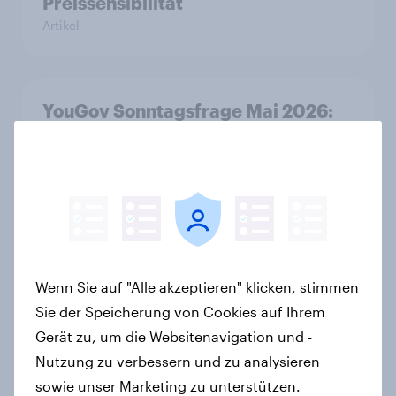
Preissensibilität
Artikel
YouGov Sonntagsfrage Mai 2026:
AfD baut Vorsprung aus +++
Zustimmung für Friedrich Merz
sinkt weiter
Artikel
Was denkt die Schweiz über die
Wenn Sie auf "Alle akzeptieren" klicken, stimmen
«Nachhaltigkeitsinitiative» und die
Sie der Speicherung von Cookies auf Ihrem
Änderung des Zivildienstgesetzes?
Gerät zu, um die Websitenavigation und -
Artikel
Nutzung zu verbessern und zu analysieren
sowie unser Marketing zu unterstützen.