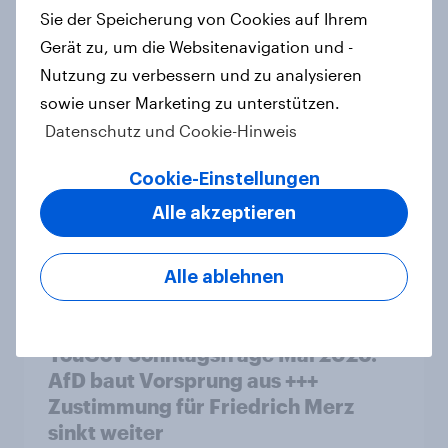
Zivildienstgesetz ohne klare
Sie der Speicherung von Cookies auf Ihrem
Mehrheit, Zweifel an Notwendigkeit
Gerät zu, um die Websitenavigation und -
der Vorlagen steigen
Nutzung zu verbessern und zu analysieren
Artikel
sowie unser Marketing zu unterstützen.
Datenschutz und Cookie-Hinweis
Ökostromer: Offenheit für „grüne
Cookie-Einstellungen
Zukunft“ trifft auf starke
Alle akzeptieren
Preissensibilität
Artikel
Alle ablehnen
YouGov Sonntagsfrage Mai 2026:
AfD baut Vorsprung aus +++
Zustimmung für Friedrich Merz
sinkt weiter