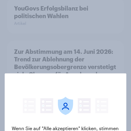
YouGovs Erfolgsbilanz bei
politischen Wahlen
Artikel
Zur Abstimmung am 14. Juni 2026:
Trend zur Ablehnung der
Bevölkerungsobergrenze verstetigt
sich, Chancen für Annahme des
Zivildienstgesetz sinken
Artikel
Leichter Trend zum Nein zur
Einwanderungsbegrenzung –
Wenn Sie auf "Alle akzeptieren" klicken, stimmen