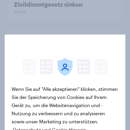
Zivildienstgesetz sinken
Artikel
Leichter Trend zum Nein zur
Einwanderungsbegrenzung –
Zivildienstgesetz ohne klare
Mehrheit, Zweifel an Notwendigkeit
der Vorlagen steigen
Artikel
Wenn Sie auf "Alle akzeptieren" klicken, stimmen
Sie der Speicherung von Cookies auf Ihrem
Ökostromer: Offenheit für „grüne
Gerät zu, um die Websitenavigation und -
Zukunft“ trifft auf starke
Nutzung zu verbessern und zu analysieren
Preissensibilität
sowie unser Marketing zu unterstützen.
Artikel
Datenschutz und Cookie-Hinweis