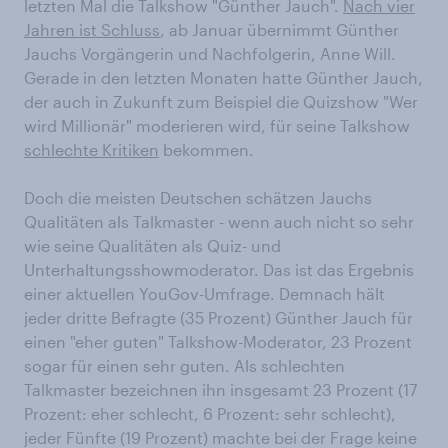
letzten Mal die Talkshow "Günther Jauch".
Nach vier
Jahren ist Schluss
, ab Januar übernimmt Günther
Jauchs Vorgängerin und Nachfolgerin, Anne Will.
Gerade in den letzten Monaten hatte Günther Jauch,
der auch in Zukunft zum Beispiel die Quizshow "Wer
wird Millionär" moderieren wird, für seine Talkshow
schlechte Kritiken
bekommen.
Doch die meisten Deutschen schätzen Jauchs
Qualitäten als Talkmaster - wenn auch nicht so sehr
wie seine Qualitäten als Quiz- und
Unterhaltungsshowmoderator. Das ist das Ergebnis
einer aktuellen YouGov-Umfrage. Demnach hält
jeder dritte Befragte (35 Prozent) Günther Jauch für
einen "eher guten" Talkshow-Moderator, 23 Prozent
sogar für einen sehr guten. Als schlechten
Talkmaster bezeichnen ihn insgesamt 23 Prozent (17
Prozent: eher schlecht, 6 Prozent: sehr schlecht),
jeder Fünfte (19 Prozent) machte bei der Frage keine