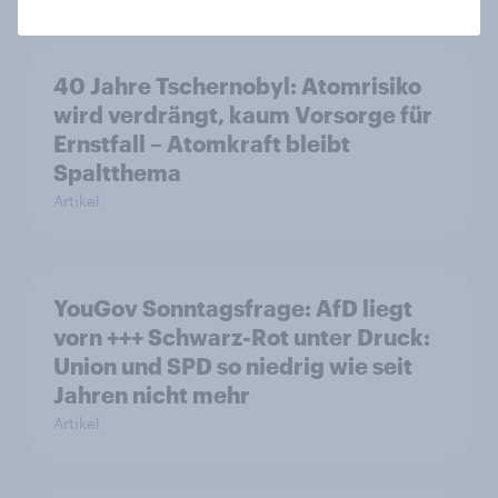
40 Jahre Tschernobyl: Atomrisiko
wird verdrängt, kaum Vorsorge für
Ernstfall – Atomkraft bleibt
Spaltthema
Artikel
YouGov Sonntagsfrage: AfD liegt
vorn +++ Schwarz-Rot unter Druck:
Union und SPD so niedrig wie seit
Jahren nicht mehr
Artikel