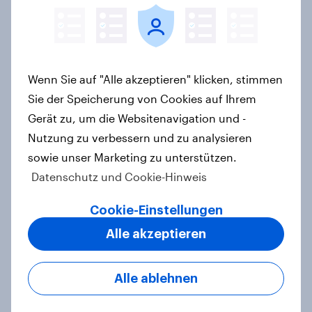
Zukunft“ trifft auf starke
Preissensibilität
Artikel
Wenn Sie auf "Alle akzeptieren" klicken, stimmen
Sie der Speicherung von Cookies auf Ihrem
YouGov Sonntagsfrage Mai 2026:
Gerät zu, um die Websitenavigation und -
AfD baut Vorsprung aus +++
Nutzung zu verbessern und zu analysieren
Zustimmung für Friedrich Merz
sowie unser Marketing zu unterstützen.
sinkt weiter
Datenschutz und Cookie-Hinweis
Artikel
Cookie-Einstellungen
Alle akzeptieren
Was denkt die Schweiz über die
«Nachhaltigkeitsinitiative» und die
Alle ablehnen
Änderung des Zivildienstgesetzes?
Artikel