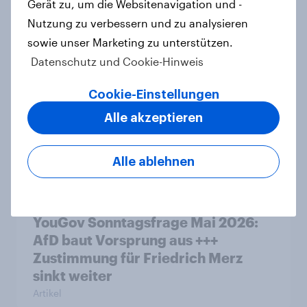
Mehrheit, Zweifel an Notwendigkeit
Gerät zu, um die Websitenavigation und -
der Vorlagen steigen
Nutzung zu verbessern und zu analysieren
Artikel
sowie unser Marketing zu unterstützen.
Datenschutz und Cookie-Hinweis
Cookie-Einstellungen
Ökostromer: Offenheit für „grüne
Alle akzeptieren
Zukunft“ trifft auf starke
Preissensibilität
Artikel
Alle ablehnen
YouGov Sonntagsfrage Mai 2026:
AfD baut Vorsprung aus +++
Zustimmung für Friedrich Merz
sinkt weiter
Artikel