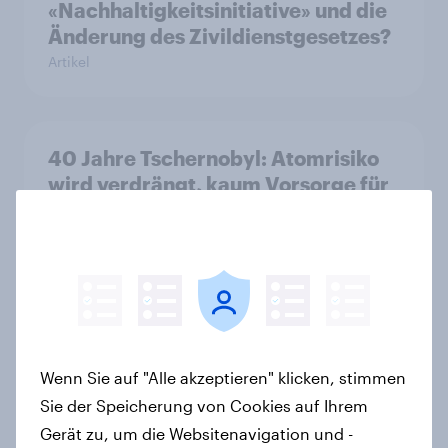
«Nachhaltigkeitsinitiative» und die
Änderung des Zivildienstgesetzes?
Artikel
40 Jahre Tschernobyl: Atomrisiko
wird verdrängt, kaum Vorsorge für
Ernstfall – Atomkraft bleibt
Spaltthema
Artikel
YouGov Sonntagsfrage: AfD liegt
Wenn Sie auf "Alle akzeptieren" klicken, stimmen
vorn +++ Schwarz-Rot unter Druck:
Sie der Speicherung von Cookies auf Ihrem
Union und SPD so niedrig wie seit
Gerät zu, um die Websitenavigation und -
Jahren nicht mehr