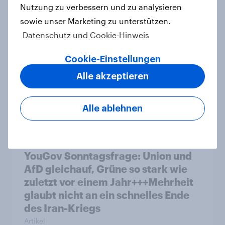
Nutzung zu verbessern und zu analysieren
Artikel
sowie unser Marketing zu unterstützen.
Datenschutz und Cookie-Hinweis
Mehrheit in sechs europäischen
Cookie-Einstellungen
Ländern unterstützt ein Verbot von
Alle akzeptieren
sozialen Medien für unter 16-
Jährige
Artikel
Alle ablehnen
YouGov Sonntagsfrage: Union und
AfD gleichauf, Grüne so stark wie
zuletzt vor einem Jahr+++Mehrheit
glaubt nicht an ein schnelles Ende
des Iran-Kriegs
Artikel