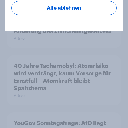
Alle ablehnen
Was denkt die Schweiz über die
«Nachhaltigkeitsinitiative» und die
Änderung des Zivildienstgesetzes?
Artikel
40 Jahre Tschernobyl: Atomrisiko
wird verdrängt, kaum Vorsorge für
Ernstfall – Atomkraft bleibt
Spaltthema
Artikel
YouGov Sonntagsfrage: AfD liegt