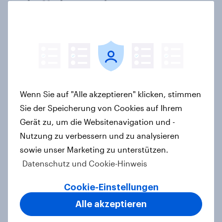
der Vorlagen steigen
Artikel
Ökostromer: Offenheit für „grüne
Zukunft“ trifft auf starke
Preissensibilität
Wenn Sie auf "Alle akzeptieren" klicken, stimmen
Artikel
Sie der Speicherung von Cookies auf Ihrem
Gerät zu, um die Websitenavigation und -
Nutzung zu verbessern und zu analysieren
sowie unser Marketing zu unterstützen.
YouGov Sonntagsfrage Mai 2026:
AfD baut Vorsprung aus +++
Datenschutz und Cookie-Hinweis
Zustimmung für Friedrich Merz
Cookie-Einstellungen
sinkt weiter
Artikel
Alle akzeptieren